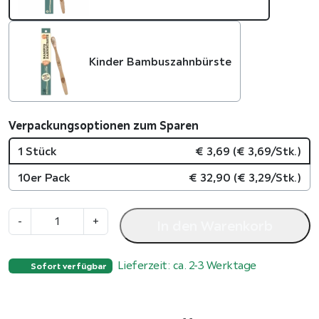
Kinder Bambuszahnbürste
Verpackungsoptionen zum Sparen
1 Stück
€
3,69
(
€
3,69
/Stk.)
10er Pack
€
32,90
(
€
3,29
/Stk.)
E
-
+
In den Warenkorb
r
w
Lieferzeit: ca. 2-3 Werktage
a
Sofort verfügbar
c
h
s