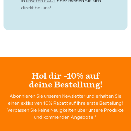
in
unseren FAQs
oder melden Sie sich
direkt bei uns
!
Hol dir -10% auf
deine Bestellung!
Abonnieren Sie unseren Newsletter und erhalten Sie
einen exklusiven 10% Rabatt auf Ihre erste Bestellung!
Verpassen Sie keine Neuigkeiten über unsere Produkte
und kommenden Angebote.*