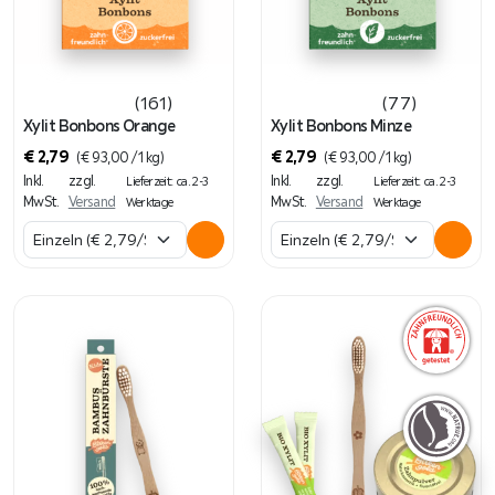
n
M
e
n
(161)
(77)
g
Xylit Bonbons Orange
Xylit Bonbons Minze
e
€
2,79
€
2,79
(
€
93,00
/ 1 kg)
(
€
93,00
/ 1 kg)
Inkl.
zzgl.
Inkl.
zzgl.
Lieferzeit: ca. 2-3
Lieferzeit: ca. 2-3
MwSt.
Versand
MwSt.
Versand
Werktage
Werktage