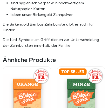
e
sind hygienisch verpackt in hochwertigem
m
Naturpapier-Karton
i
lieben unser Birkengold Zahnpulver
t
Die Birkengold Bambus Zahnbürste gibt es auch für
R
Kinder.
i
z
Die fünf Symbole am Griff dienen zur Unterscheidung
i
der Zahnbürsten innerhalb der Familie.
n
u
Ähnliche Produkte
s
ö
l
TOP SELLER
b
o
r
s
t
e