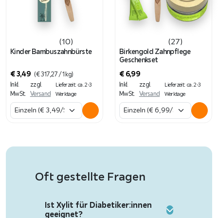
(10)
(27)
Kinder Bambuszahnbürste
Birkengold Zahnpflege
Geschenkset
€
3,49
€
6,99
(
€
317,27
/ 1 kg)
Inkl.
zzgl.
Inkl.
zzgl.
Lieferzeit: ca. 2-3
Lieferzeit: ca. 2-3
MwSt.
Versand
MwSt.
Versand
Werktage
Werktage
Oft gestellte Fragen
Ist Xylit für Diabetiker:innen
geeignet?