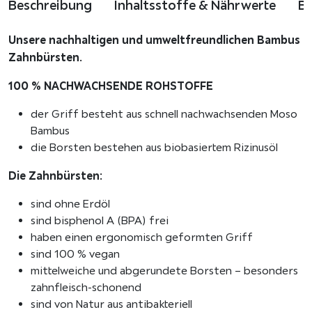
Beschreibung
Inhaltsstoffe & Nährwerte
B
e
n
Unsere nachhaltigen und umweltfreundlichen Bambus
e
Zahnbürsten.
B
a
100 % NACHWACHSENDE ROHSTOFFE
m
der Griff besteht aus schnell nachwachsenden Moso
b
Bambus
u
die Borsten bestehen aus biobasiertem Rizinusöl
s
z
Die Zahnbürsten:
a
h
sind ohne Erdöl
n
sind bisphenol A (BPA) frei
b
haben einen ergonomisch geformten Griff
ü
sind 100 % vegan
r
mittelweiche und abgerundete Borsten – besonders
s
zahnfleisch-schonend
t
sind von Natur aus antibakteriell