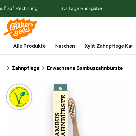
Weiter zum Inhalt
auf auf Rechnung
30 Tage Rückgabe
Search
Account
Me
Cart
Alle Produkte
Naschen
Xylit Zahnpflege Ka
op
Zahnpflege
Erwachsene Bambuszahnbürste