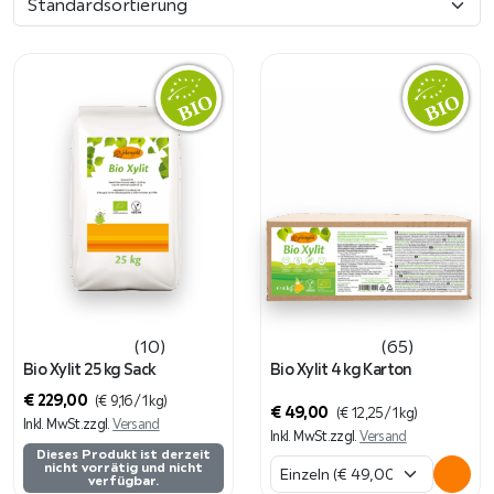
(10)
(65)
Bio Xylit 25 kg Sack
Bio Xylit 4 kg Karton
€
229,00
(
€
9,16
/ 1 kg)
€
49,00
(
€
12,25
/ 1 kg)
Inkl. MwSt.
zzgl.
Versand
Inkl. MwSt.
zzgl.
Versand
Dieses Produkt ist derzeit
nicht vorrätig und nicht
verfügbar.