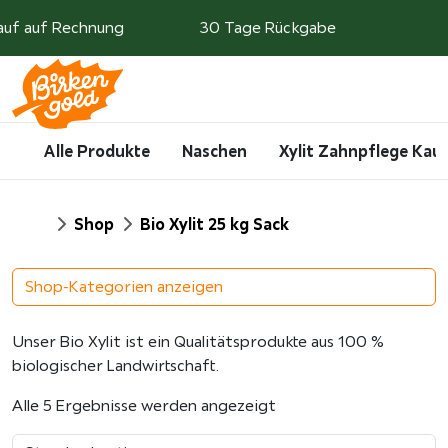
Weiter zum Inhalt
auf auf Rechnung
30 Tage Rückgabe
Search
Account
Me
Cart
Alle Produkte
Naschen
Xylit Zahnpflege Ka
Start
Shop
Bio Xylit 25 kg Sack
Shop-Kategorien anzeigen
Unser Bio Xylit ist ein Qualitätsprodukte aus 100 %
biologischer Landwirtschaft.
Alle 5 Ergebnisse werden angezeigt