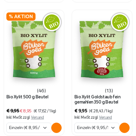
% AKTION
(46)
(13)
Bio Xylit 500 g Beutel
Bio Xylit Goldstaub fein
gemahlen 350 g Beutel
U
A
€
9,95
€
8,95
€
9,95
(
€
17,62
/ 1 kg)
(
€
28,43
/ 1 kg)
r
k
Inkl. MwSt.
zzgl.
Versand
Inkl. MwSt.
zzgl.
Versand
s
t
p
u
r
e