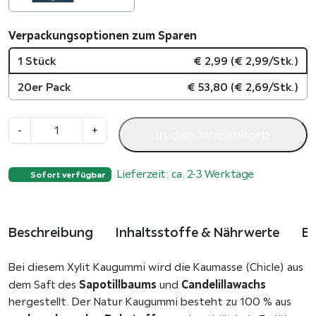
Verpackungsoptionen zum Sparen
1 Stück
€
2,99
(
€
2,99
/Stk.)
20er Pack
€
53,80
(
€
2,69
/Stk.)
K
-
+
In den Warenkorb
a
u
Lieferzeit: ca. 2-3 Werktage
g
Sofort verfügbar
u
m
m
Beschreibung
Inhaltsstoffe & Nährwerte
B
i
Z
Bei diesem Xylit Kaugummi wird die Kaumasse (Chicle) aus
i
Sapotillbaums
Candelillawachs
dem Saft des
und
m
hergestellt. Der Natur Kaugummi besteht zu 100 % aus
t