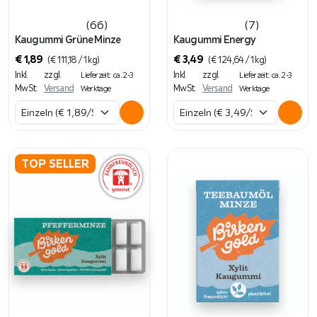
(66)
(7)
Kaugummi Grüne Minze
Kaugummi Energy
€
1,89
€
3,49
(
€
111,18
/ 1 kg)
(
€
124,64
/ 1 kg)
Inkl.
zzgl.
Inkl.
zzgl.
Lieferzeit: ca. 2-3
Lieferzeit: ca. 2-3
MwSt.
Versand
MwSt.
Versand
Werktage
Werktage
TOP SELLER