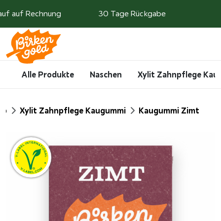
Weiter zum Inhalt
auf auf Rechnung
30 Tage Rückgabe
Search
Account
Me
Cart
Alle Produkte
Naschen
Xylit Zahnpflege Ka
op
Xylit Zahnpflege Kaugummi
Kaugummi Zimt