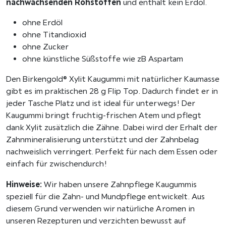
nachwachsenden Rohstoffen
und enthält kein Erdöl.
z
u
ohne Erdöl
c
ohne Titandioxid
k
ohne Zucker
e
ohne künstliche Süßstoffe wie zB Aspartam
r
Den Birkengold® Xylit Kaugummi mit natürlicher Kaumasse
f
gibt es im praktischen 28 g Flip Top. Dadurch findet er in
r
jeder Tasche Platz und ist ideal für unterwegs! Der
e
Kaugummi bringt fruchtig-frischen Atem und pflegt
i
dank Xylit zusätzlich die Zähne. Dabei wird der Erhalt der
,
Zahnmineralisierung unterstützt und der Zahnbelag
p
nachweislich verringert. Perfekt für nach dem Essen oder
l
einfach für zwischendurch!
a
s
Hinweise:
Wir haben unsere Zahnpflege Kaugummis
t
speziell für die Zahn- und Mundpflege entwickelt. Aus
i
diesem Grund verwenden wir natürliche Aromen in
k
unseren Rezepturen und verzichten bewusst auf