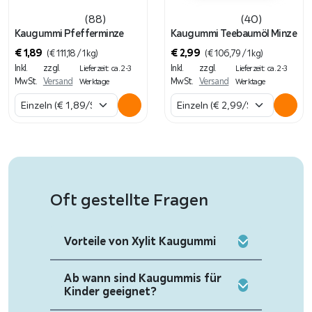
(88)
(40)
Kaugummi Pfefferminze
Kaugummi Teebaumöl Minze
€
1,89
€
2,99
(
€
111,18
/ 1 kg)
(
€
106,79
/ 1 kg)
Inkl.
zzgl.
Inkl.
zzgl.
Lieferzeit: ca. 2-3
Lieferzeit: ca. 2-3
MwSt.
Versand
MwSt.
Versand
Werktage
Werktage
Oft gestellte Fragen
Vorteile von Xylit Kaugummi
Ab wann sind Kaugummis für
Kinder geeignet?