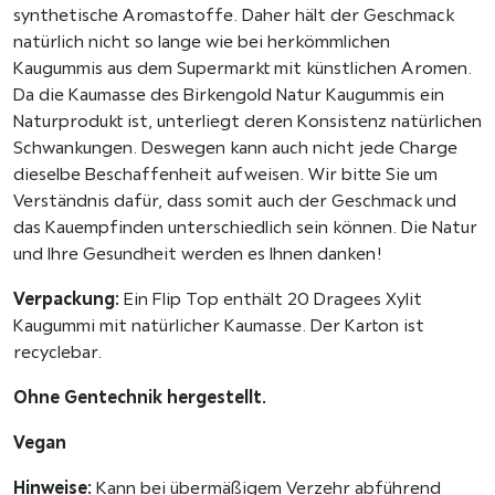
f
synthetische Aromastoffe. Daher hält der Geschmack
r
natürlich nicht so lange wie bei herkömmlichen
e
Kaugummis aus dem Supermarkt mit künstlichen Aromen.
i
Da die Kaumasse des Birkengold Natur Kaugummis ein
,
Naturprodukt ist, unterliegt deren Konsistenz natürlichen
2
Schwankungen. Deswegen kann auch nicht jede Charge
0
dieselbe Beschaffenheit aufweisen. Wir bitte Sie um
S
Verständnis dafür, dass somit auch der Geschmack und
t
das Kauempfinden unterschiedlich sein können. Die Natur
ü
und Ihre Gesundheit werden es Ihnen danken!
c
k
Verpackung:
Ein Flip Top enthält 20 Dragees Xylit
M
Kaugummi mit natürlicher Kaumasse. Der Karton ist
e
recyclebar.
n
Ohne Gentechnik hergestellt.
g
e
Vegan
Hinweise:
Kann bei übermäßigem Verzehr abführend