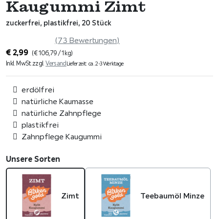
Kaugummi Zimt
zuckerfrei, plastikfrei, 20 Stück
(73 Bewertungen)
€
2,99
(
€
106,79
/ 1 kg)
Inkl. MwSt.
zzgl.
Versand
Lieferzeit: ca. 2-3 Werktage
erdölfrei
natürliche Kaumasse
natürliche Zahnpflege
plastikfrei
Zahnpflege Kaugummi
Unsere Sorten
Zimt
Teebaumöl Minze