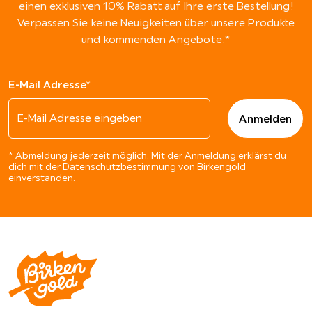
einen exklusiven 10% Rabatt auf Ihre erste Bestellung!
Verpassen Sie keine Neuigkeiten über unsere Produkte
und kommenden Angebote.*
E-Mail Adresse*
* Abmeldung jederzeit möglich. Mit der Anmeldung erklärst du
dich mit der Datenschutzbestimmung von Birkengold
einverstanden.