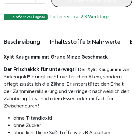
a
u
Lieferzeit: ca. 2-3 Werktage
g
Sofort verfügbar
u
m
m
Beschreibung
Inhaltsstoffe & Nährwerte
B
i
G
Xylit Kaugummi mit Grüne Minze Geschmack
r
ü
Der Frischekick für unterwegs!
Der Xylit Kaugummi von
n
Birkengold® bringt nicht nur frischen Atem, sondern
e
pflegt zusätzlich die Zähne. Er unterstützt den Erhalt
M
der Zahnmineralisierung und verringert nachweislich den
i
Zahnbelag. Ideal nach dem Essen oder einfach für
n
Zwischendurch!
z
ohne Titandioxid
e
ohne Zucker
z
ohne künstliche Süßstoffe wie zB Aspartam
u