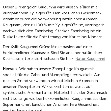
c
Unser Birkengold® Kaugummi wird ausschließlich mit
k
europäischem Xylit gesüßt. Den köstlichen Geschmack
e
erhält er durch die Verwendung natürlicher Aromen.
r
Kaugummi, der zu 100 % mit Xylit gesüßt ist, verringert
f
nachweislich den Zahnbelag. Starker Zahnbelag ist ein
r
Risikofaktor für die Entstehung von Karies bei Kindern.
e
i
Der Xylit Kaugummi Grüne Minze basiert auf einer
,
herkömmlichen Kaumasse. Sind Sie an einer natürlichen
1
Kaumasse interessiert, schauen Sie hier:
Natur Kaugummi
2
Hinweis:
Wir haben unsere Zahnpflege Kaugummis
S
speziell für die Zahn- und Mundpflege entwickelt. Aus
t
diesem Grund verwenden wir natürlichen Aromen in
ü
unseren Rezepturen. Wir verzichten bewusst auf
c
synthetische Aromastoffe. Natürlich hält der Geschmack
k
nicht so lange wie bei herkömmlichen Kaugummis aus dem
M
Supermarkt mit künstlichen Aromen. Ihre Gesundheit
e
wird es Ihnen danken!