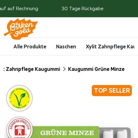
Weiter zum Inhalt
auf auf Rechnung
30 Tage Rückgabe
Search
Account
Me
Cart
Alle Produkte
Naschen
Xylit Zahnpflege Ka
lit Zahnpflege Kaugummi
Kaugummi Grüne Minze
TOP SELLER