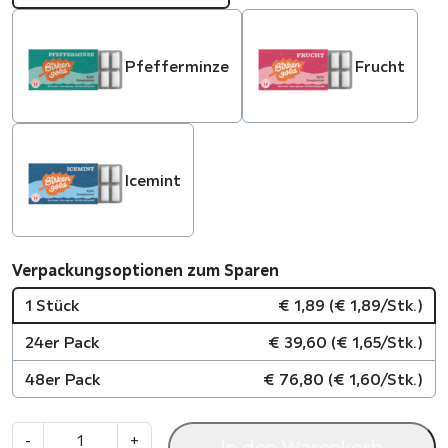
Pfefferminze
Frucht
Icemint
Verpackungsoptionen zum Sparen
1 Stück
€
1,89
(
€
1,89
/Stk.)
24er Pack
€
39,60
(
€
1,65
/Stk.)
48er Pack
€
76,80
(
€
1,60
/Stk.)
K
-
+
In den Warenkorb