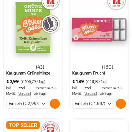
(43)
(160)
Kaugummi Grüne Minze
Kaugummi Frucht
€
2,99
€
1,89
(
€
106,79
/ 1 kg)
(
€
111,18
/ 1 kg)
Inkl.
zzgl.
Inkl.
zzgl.
Lieferzeit: ca. 2-3
Lieferzeit: ca. 2-3
MwSt.
Versand
MwSt.
Versand
Werktage
Werktage
TOP SELLER