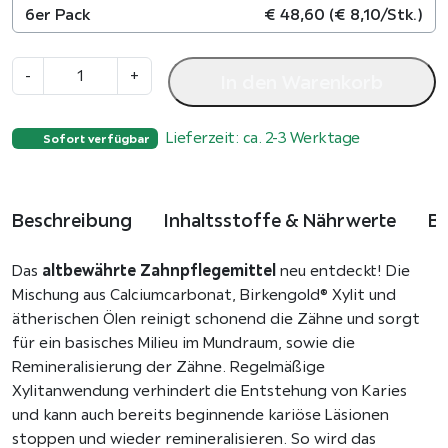
6er Pack
€
48,60
(
€
8,10
/Stk.)
Z
-
+
In den Warenkorb
a
h
Lieferzeit: ca. 2-3 Werktage
n
Sofort verfügbar
p
u
l
Beschreibung
Inhaltsstoffe & Nährwerte
B
v
e
altbewährte Zahnpflegemittel
Das
neu entdeckt! Die
r
Mischung aus Calciumcarbonat, Birkengold® Xylit und
K
ätherischen Ölen reinigt schonend die Zähne und sorgt
r
für ein basisches Milieu im Mundraum, sowie die
ä
Remineralisierung der Zähne. Regelmäßige
u
Xylitanwendung verhindert die Entstehung von Karies
t
und kann auch bereits beginnende kariöse Läsionen
e
stoppen und wieder remineralisieren. So wird das