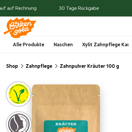
Weiter zum Inhalt
auf auf Rechnung
30 Tage Rückgabe
Search
Account
Me
Cart
Alle Produkte
Naschen
Xylit Zahnpflege Ka
Start
Shop
Zahnpflege
Zahnpulver Kräuter 100 g