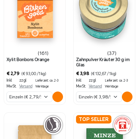
(161)
(37)
Xylit Bonbons Orange
Zahnpulver Kräuter 30 g im
Glas
€
2,79
€
3,98
(
€
93,00
/ 1 kg)
(
€
132,67
/ 1 kg)
Inkl.
zzgl.
Inkl.
zzgl.
Lieferzeit: ca. 2-3
Lieferzeit: ca. 2-3
MwSt.
Versand
MwSt.
Versand
Werktage
Werktage
TOP SELLER