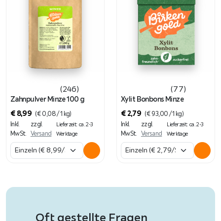
(246)
(77)
Zahnpulver Minze 100 g
Xylit Bonbons Minze
€
8,99
€
2,79
(
€
0,08
/ 1 kg)
(
€
93,00
/ 1 kg)
Inkl.
zzgl.
Inkl.
zzgl.
Lieferzeit: ca. 2-3
Lieferzeit: ca. 2-3
MwSt.
Versand
MwSt.
Versand
Werktage
Werktage
Oft gestellte Fragen