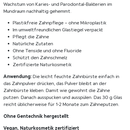
r
Wachstum von Karies- und Parodontal-Bakterien im
1
Mundraum nachhaltig gehemmt.
0
0
Plastikfreie Zahnpflege – ohne Mikroplastik
g
Im umweltfreundlichen Glastiegel verpackt
M
Pflegt die Zähne
e
Natürliche Zutaten
n
Ohne Tenside und ohne Fluoride
g
Schützt den Zahnschmelz
e
Zertifizierte Naturkosmetik
Anwendung:
Die leicht feuchte Zahnbürste einfach in
das Zahnpulver drücken, das Pulver bleibt an der
Zahnbürste kleben. Damit wie gewohnt die Zähne
putzen. Danach ausspucken und ausspülen. Das 30 g Glas
reicht üblicherweise für 1-2 Monate zum Zähneputzen.
Ohne Gentechnik hergestellt
Vegan, Naturkosmetik zertifiziert