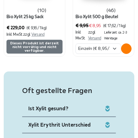
(10)
(46)
Bio Xylit 25 kg Sack
Bio Xylit 500 g Beutel
U
A
€
9,95
€
8,95
(
€
17,62
/ 1 kg)
€
229,00
(
€
9,16
/ 1 kg)
r
k
Inkl.
zzgl.
Lieferzeit: ca. 2-3
Inkl. MwSt.
zzgl.
Versand
s
t
MwSt.
Versand
Werktage
Dieses Produkt ist derzeit
p
u
nicht vorrätig und nicht
verfügbar.
r
e
ü
l
n
l
g
e
l
r
i
P
Oft gestellte Fragen
c
r
h
e
e
i
Ist Xylit gesund?
r
s
P
i
r
s
Xylit Erythrit Unterschied
e
t
i
: