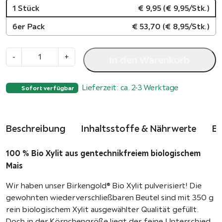
1 Stück
€
9,95
(
€
9,95
/Stk.)
6er Pack
€
53,70
(
€
8,95
/Stk.)
B
-
+
In den Warenkorb
i
o
Lieferzeit: ca. 2-3 Werktage
X
Sofort verfügbar
y
l
i
Beschreibung
Inhaltsstoffe & Nährwerte
B
t
G
100 % Bio Xylit aus gentechnikfreiem biologischem
o
Mais
l
d
Wir haben unser Birkengold® Bio Xylit pulverisiert! Die
s
gewohnten wiederverschließbaren Beutel sind mit 350 g
t
rein biologischem Xylit ausgewählter Qualität gefüllt.
a
Doch in der Körnchengröße liegt der feine Unterschied,