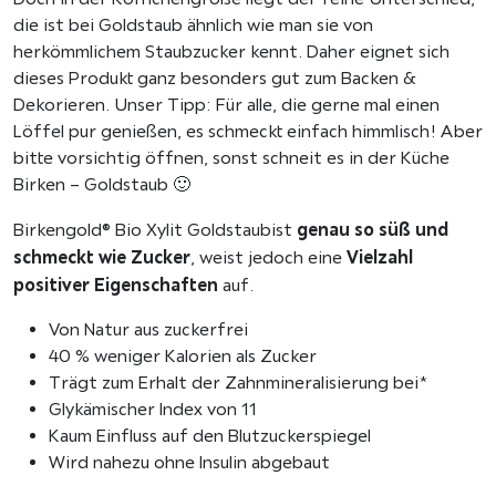
u
die ist bei Goldstaub ähnlich wie man sie von
b
herkömmlichem Staubzucker kennt. Daher eignet sich
f
dieses Produkt ganz besonders gut zum Backen &
e
Dekorieren. Unser Tipp: Für alle, die gerne mal einen
i
Löffel pur genießen, es schmeckt einfach himmlisch! Aber
n
bitte vorsichtig öffnen, sonst schneit es in der Küche
g
Birken – Goldstaub 🙂
e
genau so süß und
Birkengold® Bio Xylit Goldstaubist
m
schmeckt wie Zucker
Vielzahl
, weist jedoch eine
a
positiver Eigenschaften
auf.
h
l
Von Natur aus zuckerfrei
e
40 % weniger Kalorien als Zucker
n
Trägt zum Erhalt der Zahnmineralisierung bei*
3
Glykämischer Index von 11
5
Kaum Einfluss auf den Blutzuckerspiegel
0
Wird nahezu ohne Insulin abgebaut
g