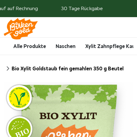
Weiter zum Inhalt
auf auf Rechnung
30 Tage Rückgabe
Search
Account
Me
Cart
Alle Produkte
Naschen
Xylit Zahnpflege Ka
it
Bio Xylit Goldstaub fein gemahlen 350 g Beutel