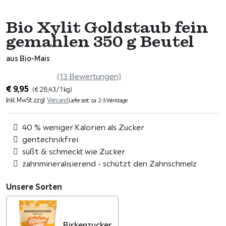
Bio Xylit Goldstaub fein
gemahlen 350 g Beutel
aus Bio-Mais
(13 Bewertungen)
€
9,95
(
€
28,43
/ 1 kg)
Inkl. MwSt.
zzgl.
Versand
Lieferzeit: ca. 2-3 Werktage
40 % weniger Kalorien als Zucker
gentechnikfrei
süßt & schmeckt wie Zucker
zahnmineralisierend - schützt den Zahnschmelz
Unsere Sorten
Birkenzucker