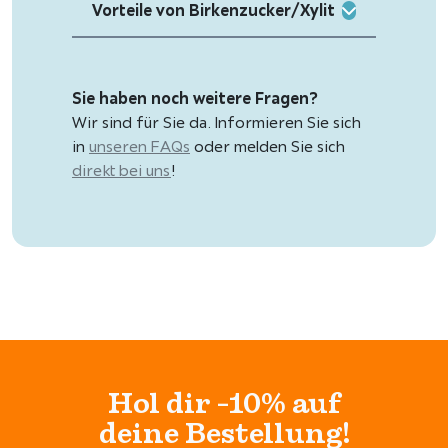
Vorteile von Birkenzucker/Xylit
s
€
w
a
8
r
,
:
9
Sie haben noch weitere Fragen?
€
5
Wir sind für Sie da. Informieren Sie sich
.
in
unseren FAQs
oder melden Sie sich
9
direkt bei uns
!
,
9
5
Hol dir -10% auf
deine Bestellung!