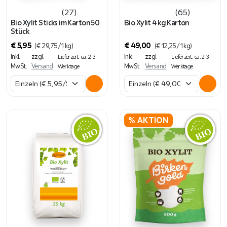
(27)
(65)
Bio Xylit Sticks im Karton 50
Bio Xylit 4 kg Karton
Stück
€
5,95
€
49,00
(
€
29,75
/ 1 kg)
(
€
12,25
/ 1 kg)
Inkl.
zzgl.
Inkl.
zzgl.
Lieferzeit: ca. 2-3
Lieferzeit: ca. 2-3
MwSt.
Versand
MwSt.
Versand
Werktage
Werktage
% AKTION