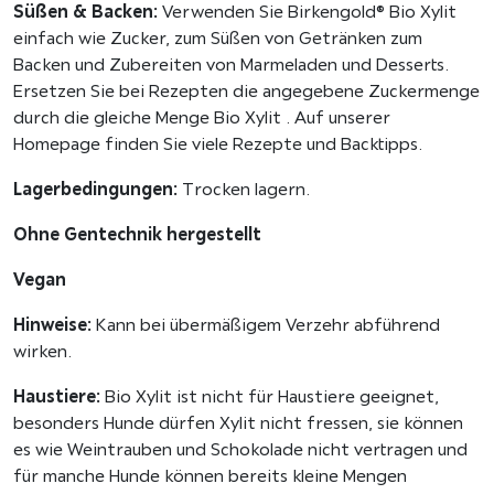
B
Süßen & Backen:
Verwenden Sie Birkengold® Bio Xylit
e
einfach wie Zucker, zum Süßen von Getränken zum
u
Backen und Zubereiten von Marmeladen und Desserts.
t
Ersetzen Sie bei Rezepten die angegebene Zuckermenge
e
durch die gleiche Menge Bio Xylit . Auf unserer
l
Homepage finden Sie viele Rezepte und Backtipps.
a
u
Lagerbedingungen:
Trocken lagern.
s
Ohne Gentechnik hergestellt
B
i
Vegan
o
-
Hinweise:
Kann bei übermäßigem Verzehr abführend
M
wirken.
a
Haustiere:
Bio Xylit ist nicht für Haustiere geeignet,
i
besonders Hunde dürfen Xylit nicht fressen, sie können
s
es wie Weintrauben und Schokolade nicht vertragen und
M
für manche Hunde können bereits kleine Mengen
e