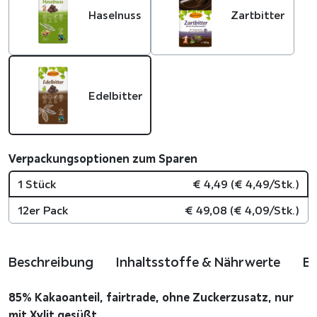
Haselnuss
Zartbitter
Edelbitter
Verpackungsoptionen zum Sparen
1 Stück
€
4,49
(
€
4,49
/Stk.)
12er Pack
€
49,08
(
€
4,09
/Stk.)
Beschreibung
Inhaltsstoffe & Nährwerte
B
85% Kakaoanteil, fairtrade, ohne Zuckerzusatz, nur
mit Xylit gesüßt …