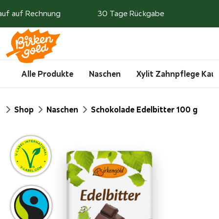
Weiter zum Inhalt
auf auf Rechnung
30 Tage Rückgabe
Search
Account
Me
Cart
Alle Produkte
Naschen
Xylit Zahnpflege Ka
Start
Shop
Naschen
Schokolade Edelbitter 100 g