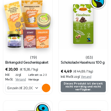
(19)
(63)
Birkengold Geschenkspaket
Schokolade Haselnuss 100 g
€
20,00
(
€
15,38
/ 1 kg)
€
4,49
(
€
44,89
/ 1 kg)
Inkl.
zzgl.
Lieferzeit: ca. 2-3
Inkl. MwSt.
zzgl.
Versand
MwSt.
Versand
Werktage
Dieses Produkt ist derzeit
nicht vorrätig und nicht
verfügbar.