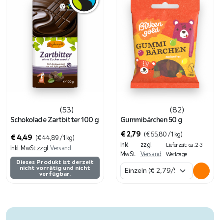
(53)
(82)
Schokolade Zartbitter 100 g
Gummibärchen 50 g
€
2,79
(
€
55,80
/ 1 kg)
€
4,49
(
€
44,89
/ 1 kg)
Inkl.
zzgl.
Lieferzeit: ca. 2-3
Inkl. MwSt.
zzgl.
Versand
MwSt.
Versand
Werktage
Dieses Produkt ist derzeit
nicht vorrätig und nicht
verfügbar.