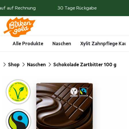
Weiter zum Inhalt
auf auf Rechnung
30 Tage Rückgabe
Search
Account
Me
Cart
Alle Produkte
Naschen
Xylit Zahnpflege Ka
Start
Shop
Naschen
Schokolade Zartbitter 100 g