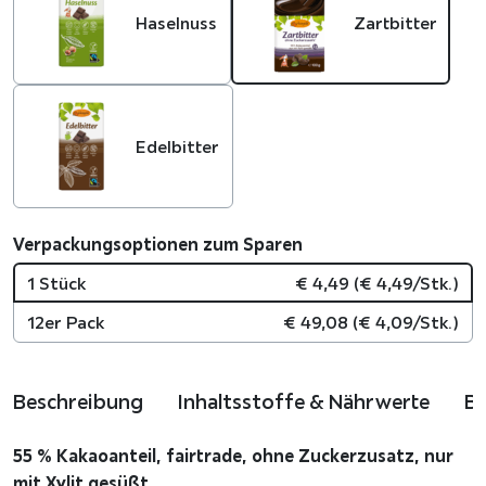
Haselnuss
Zartbitter
Edelbitter
Verpackungsoptionen zum Sparen
1 Stück
€
4,49
(
€
4,49
/Stk.)
12er Pack
€
49,08
(
€
4,09
/Stk.)
Beschreibung
Inhaltsstoffe & Nährwerte
B
55 % Kakaoanteil, fairtrade, ohne Zuckerzusatz, nur
mit Xylit gesüßt…