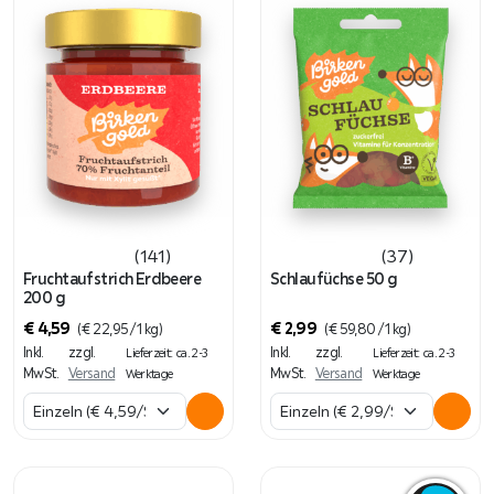
(141)
(37)
Fruchtaufstrich Erdbeere
Schlaufüchse 50 g
200 g
€
4,59
€
2,99
(
€
22,95
/ 1 kg)
(
€
59,80
/ 1 kg)
Inkl.
zzgl.
Inkl.
zzgl.
Lieferzeit: ca. 2-3
Lieferzeit: ca. 2-3
MwSt.
Versand
MwSt.
Versand
Werktage
Werktage