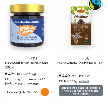
(111)
(66)
Fruchtaufstrich Heidelbeere
Schokolade Edelbitter 100 g
200 g
€
4,79
(
€
23,96
/ 1 kg)
€
4,49
(
€
44,89
/ 1 kg)
Inkl.
zzgl.
Lieferzeit: ca. 2-3
Inkl. MwSt.
zzgl.
Versand
MwSt.
Versand
Werktage
Dieses Produkt ist derzeit
nicht vorrätig und nicht
verfügbar.