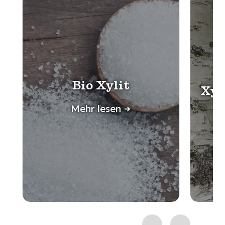
H
Bio Xylit
Xyl
Mehr lesen ->