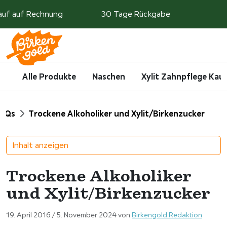
Weiter zum Inhalt
auf auf Rechnung
30 Tage Rückgabe
Search
Account
Me
Cart
Alle Produkte
Naschen
Xylit Zahnpflege Ka
t
AQs
Trockene Alkoholiker und Xylit/Birkenzucker
Inhalt anzeigen
Trockene Alkoholiker
und Xylit/Birkenzucker
19. April 2016
/
5. November 2024
von
Birkengold Redaktion