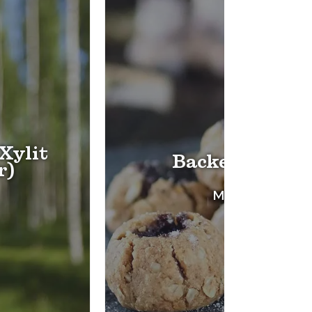
Xylit
Backen mit Xy
r)
Mehr lesen ->