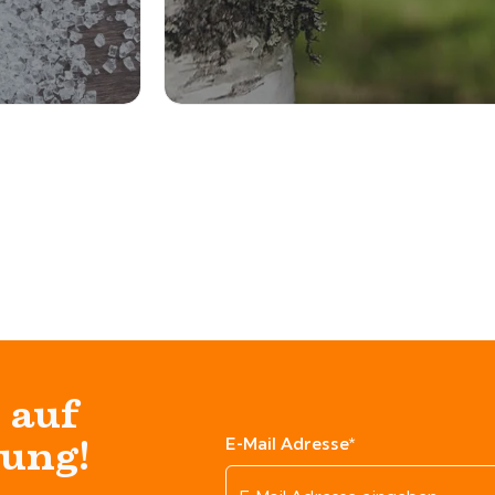
 auf
lung!
E-Mail Adresse*