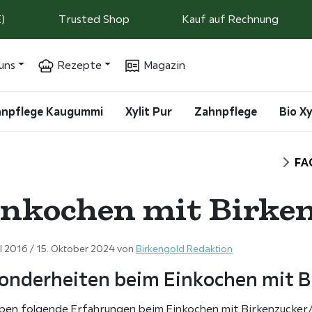
)
Trusted Shop
Kauf auf Rechnung
uns
Rezepte
Magazin
ahnpflege Kaugummi
Xylit Pur
Zahnpflege
Bio Xy
Start
FA
inkochen mit Birken
il 2016
/
15. Oktober 2024
von
Birkengold Redaktion
onderheiten beim Einkochen mit B
ben folgende Erfahrungen beim Einkochen mit Birkenzucker/