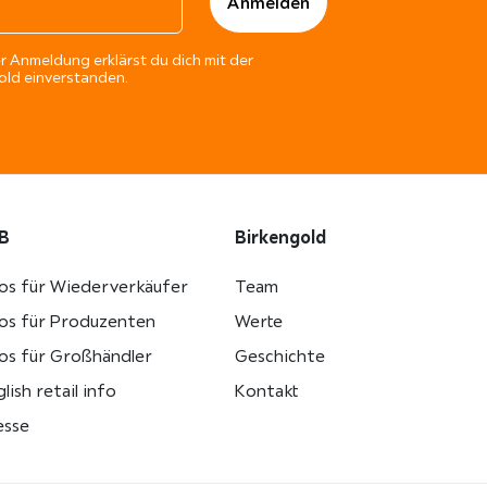
r Anmeldung erklärst du dich mit der
ld einverstanden.
B
Birkengold
fos für Wiederverkäufer
Team
fos für Produzenten
Werte
fos für Großhändler
Geschichte
lish retail info
Kontakt
esse