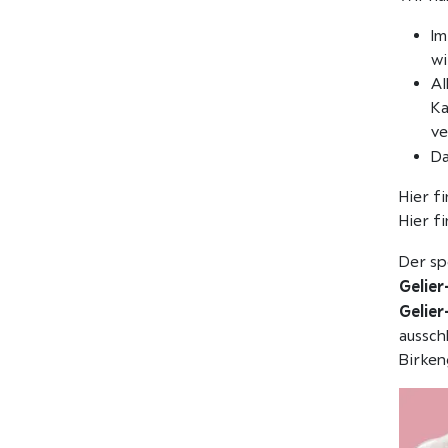
Im
wi
Al
Ka
v
Da
Hier f
Hier f
Der sp
Gelier
Gelier
aussch
Birken