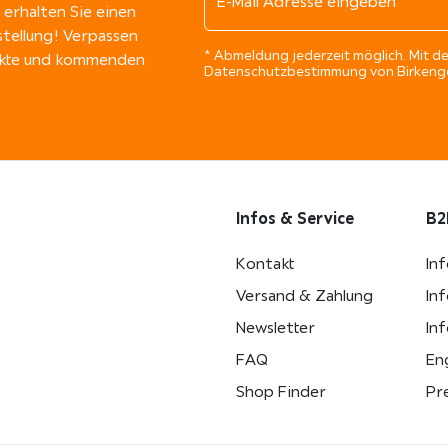
erhalten Sie einen
stellung! Verpassen
* Abmeldung jederzeit möglich. Mit de
dukte und kommenden
Datenschutzbestimmung von Birkengo
Infos & Service
B2
Kontakt
In
Versand & Zahlung
In
Newsletter
In
FAQ
Eng
Shop Finder
Pr