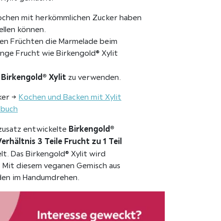
nkochen mit herkömmlichen Zucker haben
llen können.
uren Früchten die Marmelade beim
enge Frucht wie Birkengold® Xylit
 Birkengold® Xylit
zu verwenden.
ker →
Kochen und Backen mit Xylit
tbuch
Birkengold®
rzusatz entwickelte
Verhältnis 3 Teile Frucht zu 1 Teil
t. Das Birkengold® Xylit wird
t. Mit diesem veganen Gemisch aus
laden im Handumdrehen.