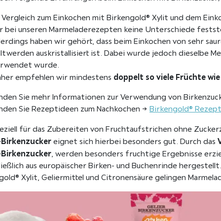
 Vergleich zum Einkochen mit Birkengold® Xylit und dem Ei
r bei unseren Marmeladerezepten keine Unterschiede festste
lerdings haben wir gehört, dass beim Einkochen von sehr sa
ltwerden auskristallisiert ist. Dabei wurde jedoch dieselbe M
erwendet wurde.
doppelt so viele Früchte wie
her empfehlen wir mindestens
inden Sie mehr Informationen zur Verwendung von Birkenzuc
inden Sie Rezeptideen zum Nachkochen →
Birkengold® Rezep
eziell für das Zubereiten von Fruchtaufstrichen ohne Zucke
-Birkenzucker
eignet sich hierbei besonders gut. Durch das
-Birkenzucker
, werden besonders fruchtige Ergebnisse erziel
ließlich aus europäischer Birken- und Buchenrinde hergestell
gold® Xylit, Geliermittel und Citronensäure gelingen Marme