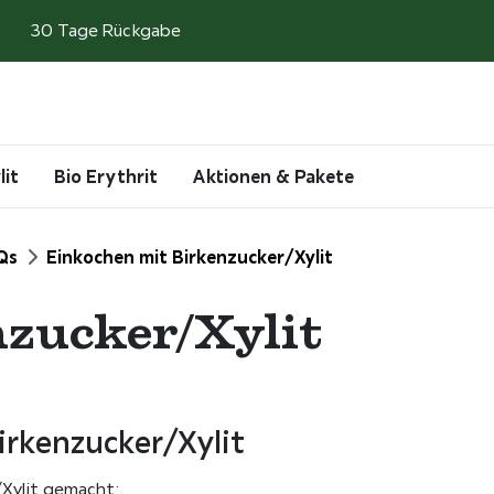
30 Tage Rückgabe
Search
Account
Cart
lit
Bio Erythrit
Aktionen & Pakete
Qs
Einkochen mit Birkenzucker/Xylit
zucker/Xylit
irkenzucker/Xylit
Xylit gemacht: