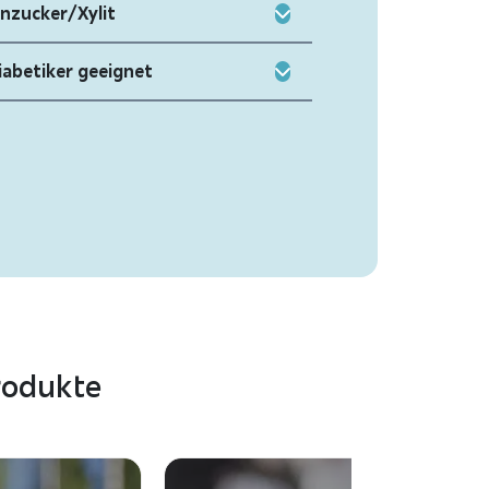
enzucker/Xylit
iabetiker geeignet
rodukte