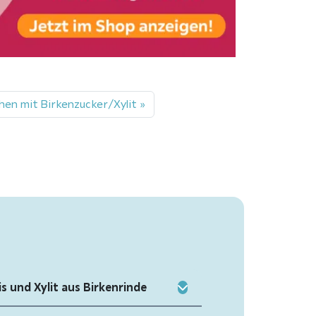
hen mit Birkenzucker/Xylit
is und Xylit aus Birkenrinde