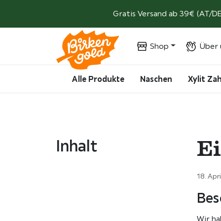
Weiter zum Inhalt
Gratis Versand ab 39€ (AT/DE
Shop
Über 
Alle Produkte
Naschen
Xylit Z
E
Inhalt
18. Apr
Bes
Wir ha