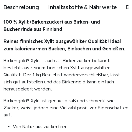
z
Beschreibung
Inhaltsstoffe & Nährwerte
B
u
c
100 % Xylit (Birkenzucker) aus Birken- und
k
Buchenrinde aus Finnland
e
r
Reines finnisches Xylit ausgewählter Qualität! Ideal
1
zum kalorienarmen Backen, Einkochen und Genießen.
k
Birkengold® Xylit – auch als Birkenzucker bekannt –
g
besteht aus reinem finnischen Xylit ausgewählter
B
Qualität. Der 1 kg Beutel ist wiederverschließbar, lässt
e
sich gut aufstellen und das Birkengold kann einfach
u
herausgeleert werden.
t
e
Birkengold® Xylit ist genau so süß und schmeckt wie
l
Zucker, weist jedoch eine Vielzahl positiver Eigenschaften
X
auf.
y
l
Von Natur aus zuckerfrei
i