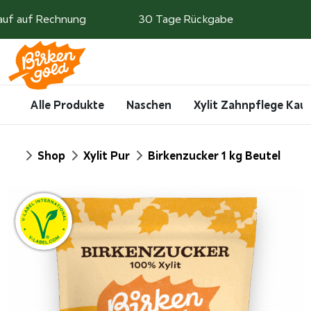
Weiter zum Inhalt
auf auf Rechnung
30 Tage Rückgabe
Search
Account
Me
Cart
Alle Produkte
Naschen
Xylit Zahnpflege Ka
Start
Shop
Xylit Pur
Birkenzucker 1 kg Beutel