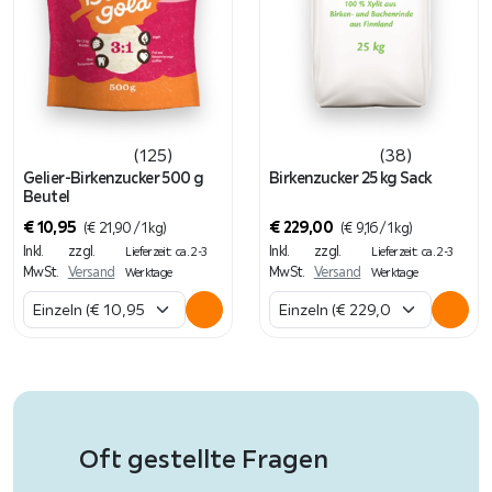
(125)
(38)
Gelier-Birkenzucker 500 g
Birkenzucker 25 kg Sack
Beutel
€
10,95
€
229,00
(
€
21,90
/ 1 kg)
(
€
9,16
/ 1 kg)
Inkl.
zzgl.
Inkl.
zzgl.
Lieferzeit: ca. 2-3
Lieferzeit: ca. 2-3
MwSt.
Versand
MwSt.
Versand
Werktage
Werktage
Oft gestellte Fragen