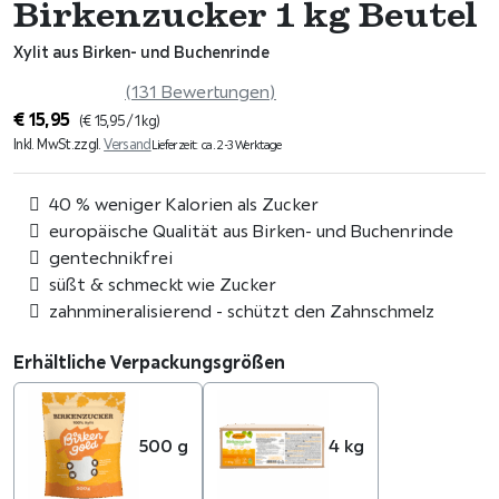
Birkenzucker 1 kg Beutel
Xylit aus Birken- und Buchenrinde
(131 Bewertungen)
€
15,95
(
€
15,95
/ 1 kg)
Inkl. MwSt.
zzgl.
Versand
Lieferzeit: ca. 2-3 Werktage
40 % weniger Kalorien als Zucker
europäische Qualität aus Birken- und Buchenrinde
gentechnikfrei
süßt & schmeckt wie Zucker
zahnmineralisierend - schützt den Zahnschmelz
Erhältliche Verpackungsgrößen
500 g
4 kg