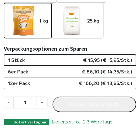
1 kg
25 kg
Verpackungsoptionen zum Sparen
1 Stück
€
15,95
(
€
15,95
/Stk.)
6er Pack
€
86,10
(
€
14,35
/Stk.)
12er Pack
€
166,20
(
€
13,85
/Stk.)
B
-
+
In den Warenkorb
i
r
Lieferzeit: ca. 2-3 Werktage
k
Sofort verfügbar
e
n