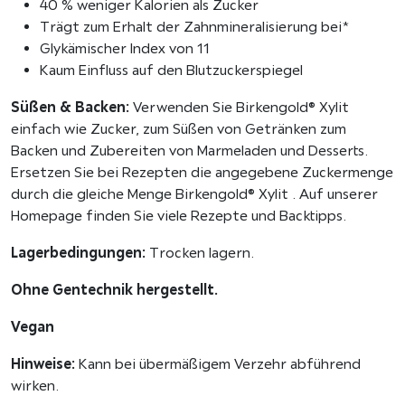
40 % weniger Kalorien als Zucker
t
Trägt zum Erhalt der Zahnmineralisierung bei*
a
Glykämischer Index von 11
u
Kaum Einfluss auf den Blutzuckerspiegel
s
Süßen & Backen:
Verwenden Sie Birkengold® Xylit
B
einfach wie Zucker, zum Süßen von Getränken zum
i
Backen und Zubereiten von Marmeladen und Desserts.
r
Ersetzen Sie bei Rezepten die angegebene Zuckermenge
k
durch die gleiche Menge Birkengold® Xylit . Auf unserer
e
Homepage finden Sie viele Rezepte und Backtipps.
n
-
Lagerbedingungen:
Trocken lagern.
u
n
Ohne Gentechnik hergestellt.
d
B
Vegan
u
Hinweise:
Kann bei übermäßigem Verzehr abführend
c
wirken.
h