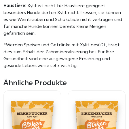
e
Haustiere:
Xylit ist nicht für Haustiere geeignet,
n
besonders Hunde dürfen Xylit nicht fressen, sie können
r
es wie Weintrauben und Schokolade nicht vertragen und
i
für manche Hunde können bereits kleine Mengen
n
gefährlich sein.
d
e
*Werden Speisen und Getränke mit Xylit gesüßt, trägt
M
dies zum Erhalt der Zahnmineralisierung bei. Für Ihre
e
Gesundheit sind eine ausgewogene Ernährung und
n
gesunde Lebensweise sehr wichtig.
g
e
Ähnliche Produkte