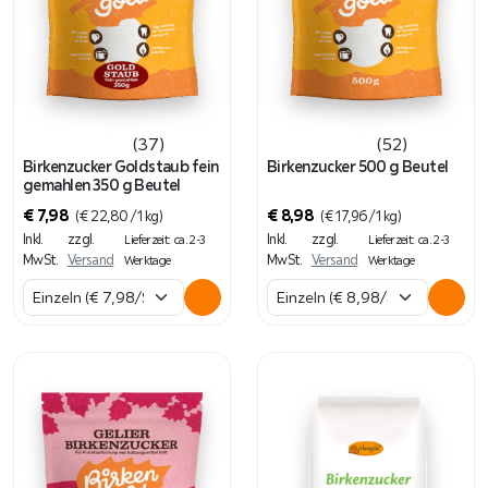
(37)
(52)
Birkenzucker Goldstaub fein
Birkenzucker 500 g Beutel
gemahlen 350 g Beutel
€
7,98
€
8,98
(
€
22,80
/ 1 kg)
(
€
17,96
/ 1 kg)
Inkl.
zzgl.
Inkl.
zzgl.
Lieferzeit: ca. 2-3
Lieferzeit: ca. 2-3
MwSt.
Versand
MwSt.
Versand
Werktage
Werktage