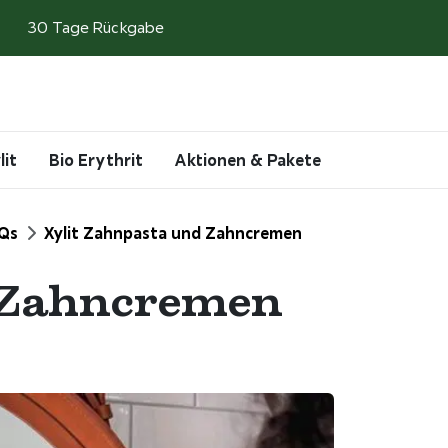
30 Tage Rückgabe
Search
Account
Cart
lit
Bio Erythrit
Aktionen & Pakete
Qs
Xylit Zahnpasta und Zahncremen
 Zahncremen