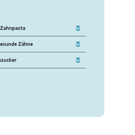
2 Zahnpasta
 gesunde Zähne
nzucker