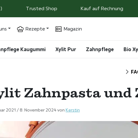
)
Trusted Shop
Kauf auf Rechnung
uns
Rezepte
Magazin
ahnpflege Kaugummi
Xylit Pur
Zahnpflege
Bio Xy
Start
FA
ylit Zahnpasta und
uar 2021
/
8. November 2024
von
Kerstin