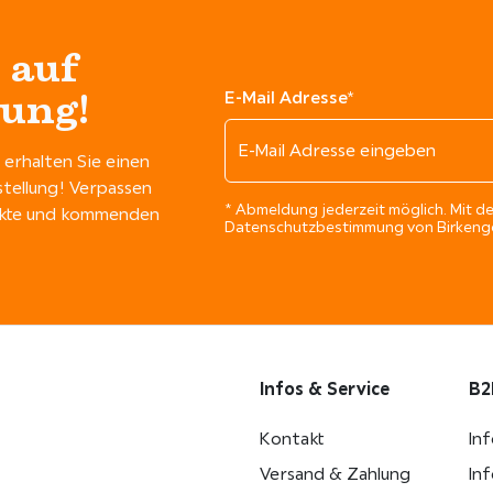
 auf
lung!
E-Mail Adresse*
erhalten Sie einen
stellung! Verpassen
* Abmeldung jederzeit möglich. Mit de
dukte und kommenden
Datenschutzbestimmung von Birkengo
Infos & Service
B2
Kontakt
In
Versand & Zahlung
In