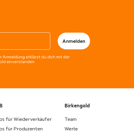
r Anmeldung erklärst du dich mit der
ld einverstanden.
B
Birkengold
fos für Wiederverkäufer
Team
fos für Produzenten
Werte