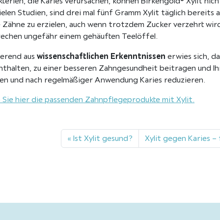
kterien, die Karies verursachen, können Birkengold® Xylit nic
ielen Studien, sind drei mal fünf Gramm Xylit täglich bereits
e Zähne zu erzielen, auch wenn trotzdem Zucker verzehrt wir
echen ungefähr einem gehäuften Teelöffel.
wissenschaftlichen Erkenntnissen
ierend aus
erwies sich, d
enthalten, zu einer besseren Zahngesundheit beitragen und Ih
en und nach regelmäßiger Anwendung Karies reduzieren.
 Sie hier die passenden Zahnpflegeprodukte mit Xylit.
Ist Xylit gesund?
Xylit gegen Karies –