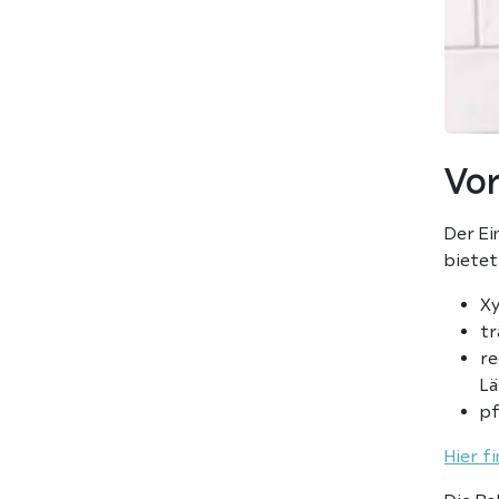
Vor
Der Ei
bietet
Xy
tr
re
Lä
pf
Hier f