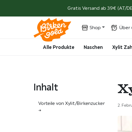
Weiter zum Inhalt
Gratis Versand ab 39€ (AT/DE
Shop
Über 
Alle Produkte
Naschen
Xylit Z
X
Inhalt
Vorteile von Xylit/Birkenzucker
2. Febr
->