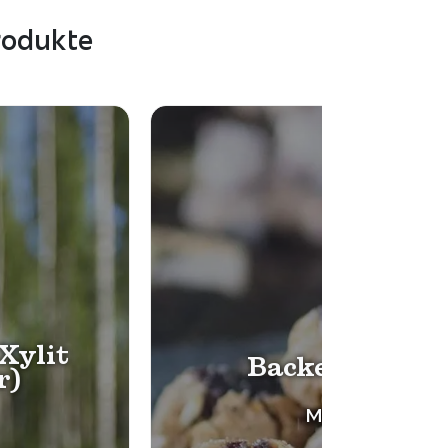
rodukte
Xylit
Backen mit Xy
r)
Mehr lesen ->