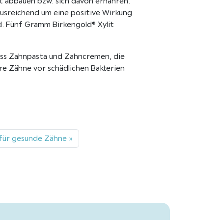
ht abbauen bzw. sich davon ernähren.
 ausreichend um eine positive Wirkung
d. Fünf Gramm Birkengold® Xylit
ass Zahnpasta und Zahncremen, die
re Zähne vor schädlichen Bakterien
 für gesunde Zähne