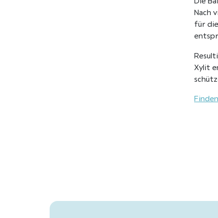
Die Ba
Nach v
für di
entspr
Result
Xylit 
schütz
Finden