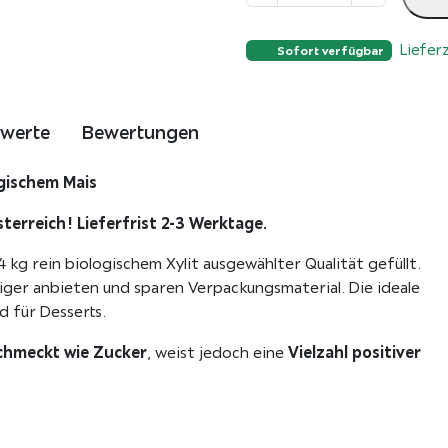
i
o
Liefer
X
Sofort verfügbar
y
l
i
rwerte
Bewertungen
t
4
ogischem Mais
k
g
erreich! Lieferfrist 2-3 Werktage.
K
4 kg rein biologischem Xylit ausgewählter Qualität gefüllt.
a
ger anbieten und sparen Verpackungsmaterial. Die ideale
r
 für Desserts.
t
o
chmeckt wie Zucker
Vielzahl positiver
, weist jedoch eine
n
a
u
s