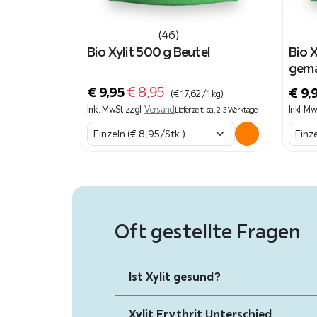
(46)
Bio Xylit 500 g Beutel
Bio X
gema
U
A
€
9,95
€
8,95
€
9,
(
€
17,62
/ 1 kg)
r
k
Inkl. MwSt.
zzgl.
Versand
Inkl. Mw
Lieferzeit: ca. 2-3 Werktage
s
t
p
u
r
e
ü
l
n
l
Oft gestellte Fragen
g
e
l
r
i
P
Ist Xylit gesund?
c
r
h
e
Xylit Erythrit Unterschied