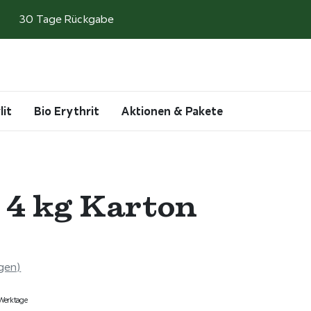
30 Tage Rückgabe
Search
Account
Cart
lit
Bio Erythrit
Aktionen & Pakete
t 4 kg Karton
gen)
3 Werktage