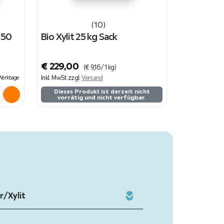
(10)
n 50
Bio Xylit 25 kg Sack
€
229,00
(
€
9,16
/ 1 kg)
Inkl. MwSt.
zzgl.
Versand
3 Werktage
Dieses Produkt ist derzeit nicht
vorrätig und nicht verfügbar.
r/Xylit