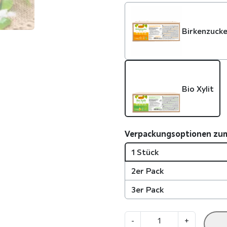
Birkenzuck
Bio Xylit
Verpackungsoptionen zu
1 Stück
2er Pack
3er Pack
B
-
+