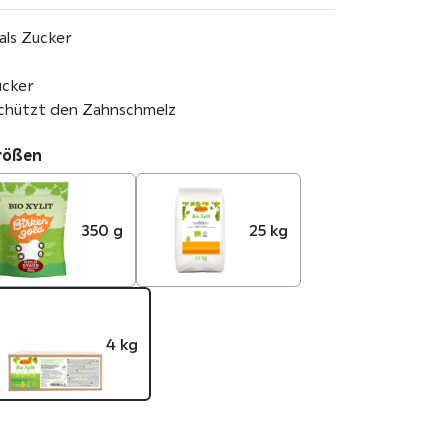
als Zucker
ucker
schützt den Zahnschmelz
größen
350 g
25 kg
4 kg