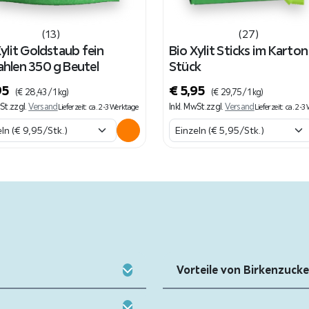
(13)
(27)
ylit Goldstaub fein
Bio Xylit Sticks im Karto
hlen 350 g Beutel
Stück
95
€
5,95
(
€
28,43
/ 1 kg)
(
€
29,75
/ 1 kg)
St.
zzgl.
Versand
Inkl. MwSt.
zzgl.
Versand
Lieferzeit: ca. 2-3 Werktage
Lieferzeit: ca. 2-
Vorteile von Birkenzucke