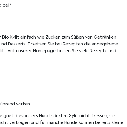
B
g bei*
i
o
-
M
Bio Xylit einfach wie Zucker, zum Süßen von Getränken
a
nd Desserts. Ersetzen Sie bei Rezepten die angegebene
i
it . Auf unserer Homepage finden Sie viele Rezepte und
s
M
e
n
g
e
ührend wirken.
eeignet, besonders Hunde dürfen Xylit nicht fressen, sie
icht vertragen und für manche Hunde können bereits kleine