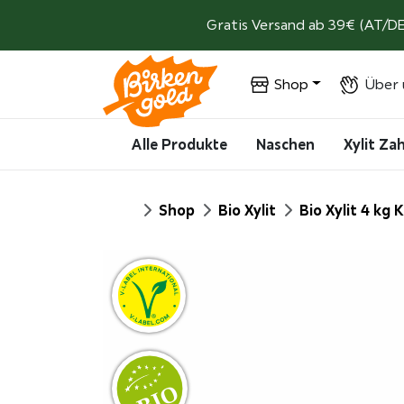
Weiter zum Inhalt
Gratis Versand ab 39€ (AT/DE
Shop
Über 
Alle Produkte
Naschen
Xylit Z
Start
Shop
Bio Xylit
Bio Xylit 4 kg 