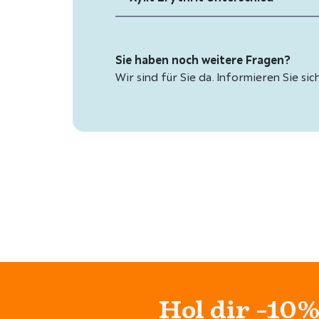
e
i
r
s
P
i
Sie haben noch weitere Fragen?
r
s
Wir sind für Sie da. Informieren Sie sic
e
t
i
:
s
€
w
a
8
r
,
:
9
€
5
.
9
,
Hol dir -10%
9