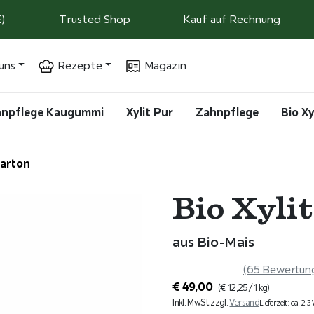
)
Trusted Shop
Kauf auf Rechnung
uns
Rezepte
Magazin
ahnpflege Kaugummi
Xylit Pur
Zahnpflege
Bio Xy
Karton
Bio Xyli
aus Bio-Mais
(65 Bewertun
€
49,00
(
€
12,25
/ 1 kg)
Inkl. MwSt.
zzgl.
Versand
Lieferzeit: ca. 2-