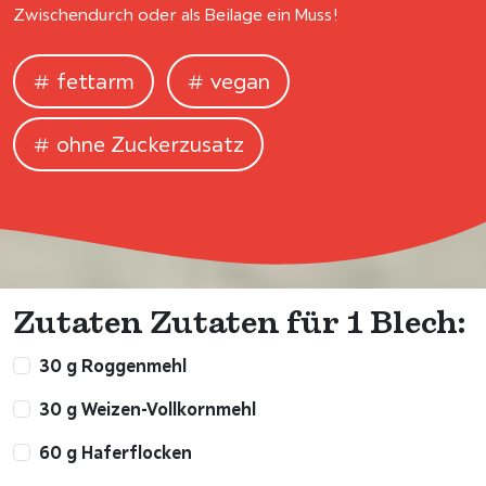
Zwischendurch oder als Beilage ein Muss!
fettarm
vegan
ohne Zuckerzusatz
Zutaten Zutaten für 1 Blech:
30 g Roggenmehl
30 g Weizen-Vollkornmehl
60 g Haferflocken