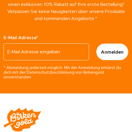
einen exklusiven 10% Rabatt auf Ihre erste Bestellung!
Verpassen Sie keine Neuigkeiten über unsere Produkte
und kommenden Angebote.*
E-Mail Adresse*
* Abmeldung jederzeit möglich. Mit der Anmeldung erklärst du
dich mit der Datenschutzbestimmung von Birkengold
einverstanden.