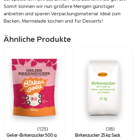
e
Somit können wir nun größere Mengen günstiger
r
anbieten und sparen Verpackungsmaterial. Ideal zum
4
Backen, Marmelade kochen und für Desserts!
k
g
Ähnliche Produkte
K
a
r
t
o
n
X
y
l
i
t
a
u
(125)
(38)
s
Gelier-Birkenzucker 500 g
Birkenzucker 25 kg Sack