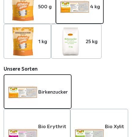
500 g
4 kg
1 kg
25 kg
Unsere Sorten
Birkenzucker
Bio Erythrit
Bio Xylit