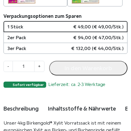
Verpackungsoptionen zum Sparen
1 Stück
€
49,00
(
€
49,00
/Stk.)
2er Pack
€
94,00
(
€
47,00
/Stk.)
3er Pack
€
132,00
(
€
44,00
/Stk.)
B
-
+
In den Warenkorb
i
r
Lieferzeit: ca. 2-3 Werktage
k
Sofort verfügbar
e
n
z
Beschreibung
Inhaltsstoffe & Nährwerte
B
u
c
Unser 4kg Birkengold® Xylit Vorratssack ist mit reinem
k
europäischen Xylit aus Birken- und Buchenrinde gefüllt.