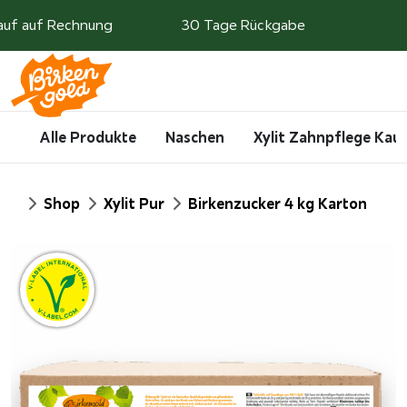
Weiter zum Inhalt
auf auf Rechnung
30 Tage Rückgabe
Search
Account
Me
Cart
Alle Produkte
Naschen
Xylit Zahnpflege Ka
Start
Shop
Xylit Pur
Birkenzucker 4 kg Karton