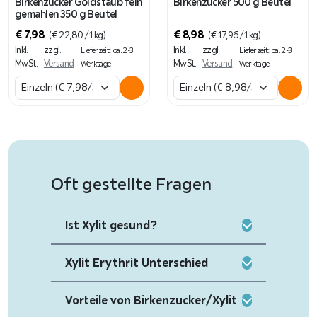
n
Birkenzucker Goldstaub fein
Birkenzucker 500 g Beutel
gemahlen 350 g Beutel
d
€
7,98
€
8,98
e
(
€
22,80
/ 1 kg)
(
€
17,96
/ 1 kg)
Inkl.
zzgl.
Inkl.
zzgl.
Lieferzeit: ca. 2-3
Lieferzeit: ca. 2-3
M
MwSt.
Versand
MwSt.
Versand
Werktage
Werktage
e
n
g
e
Oft gestellte Fragen
Ist Xylit gesund?
Xylit Erythrit Unterschied
Vorteile von Birkenzucker/Xylit