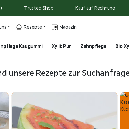
)
Trusted Shop
Kauf auf Rechnung
uns
Rezepte
Magazin
ahnpflege Kaugummi
Xylit Pur
Zahnpflege
Bio Xy
ind unsere Rezepte zur Suchanfrage 