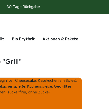
30 Tage Rückgabe
Search
Account
Cart
lit
Bio Erythrit
Aktionen & Pakete
"Grill"