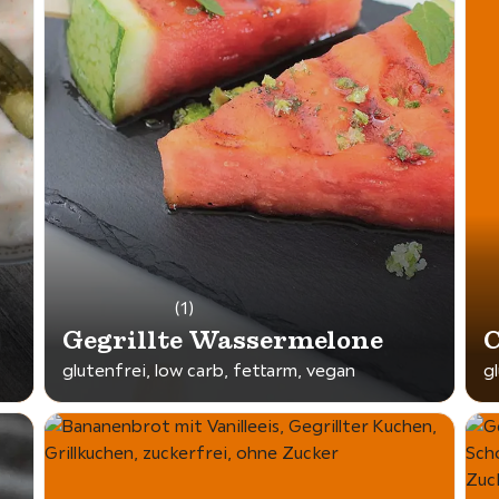
(1)
Gegrillte Wassermelone
C
glutenfrei, low carb, fettarm, vegan
g