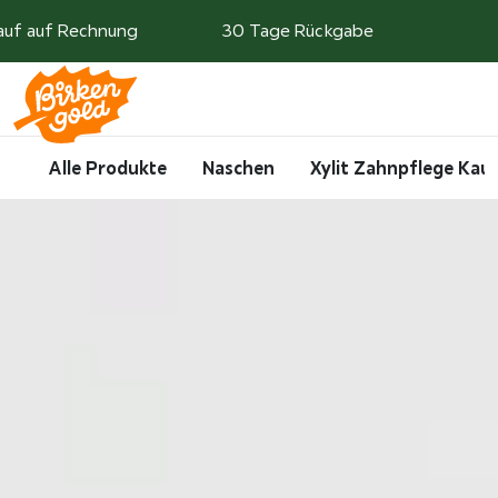
Weiter zum Inhalt
auf auf Rechnung
30 Tage Rückgabe
Search
Account
Me
Cart
Alle Produkte
Naschen
Xylit Zahnpflege Ka