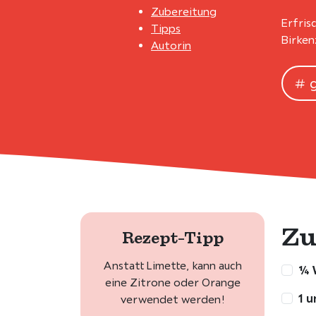
Zubereitung
Erfris
Tipps
Birken
Autorin
Zu
Rezept-Tipp
Anstatt Limette, kann auch
¼ 
eine Zitrone oder Orange
1 u
verwendet werden!