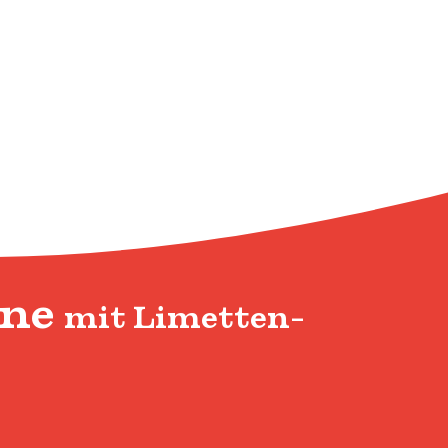
one
mit Limetten-