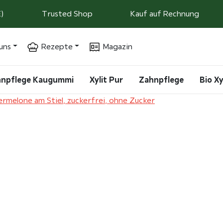
)
Trusted Shop
Kauf auf Rechnung
uns
Rezepte
Magazin
ahnpflege Kaugummi
Xylit Pur
Zahnpflege
Bio Xy