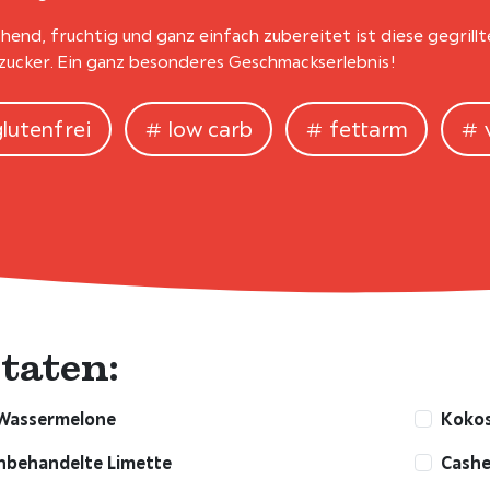
chend, fruchtig und ganz einfach zubereitet ist diese gegril
zucker. Ein ganz besonderes Geschmackserlebnis!
glutenfrei
low carb
fettarm
taten:
Wassermelone
Kokos
nbehandelte Limette
Cashe