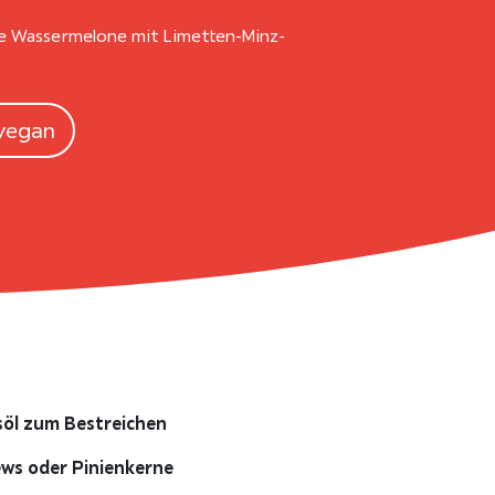
lte Wassermelone mit Limetten-Minz-
vegan
öl zum Bestreichen
ws oder Pinienkerne