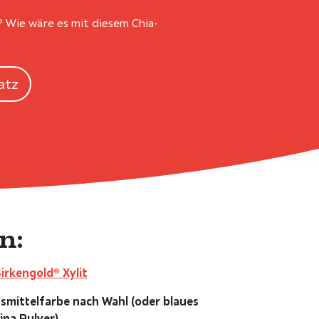
 Wie wäre es mit diesem Chia-
atz
n:
Birkengold® Xylit
smittelfarbe nach Wahl (oder blaues
ina Pulver)