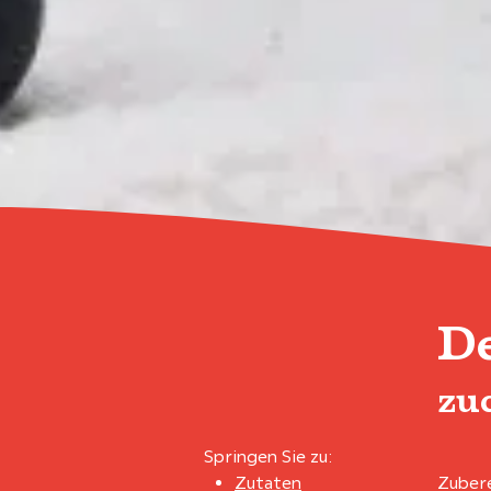
De
zu
Springen Sie zu:
Zutaten
Zubere