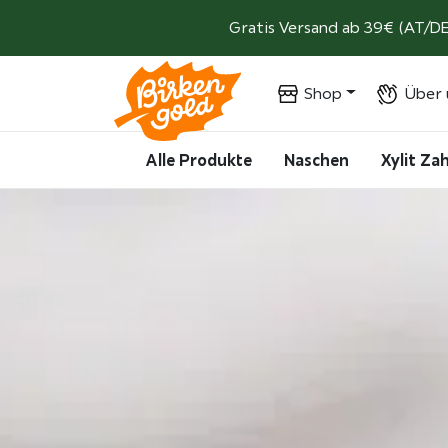
Weiter zum Inhalt
Gratis Versand ab 39€ (AT/DE
Shop
Über 
Alle Produkte
Naschen
Xylit Z