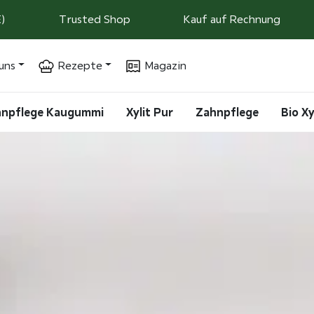
)
Trusted Shop
Kauf auf Rechnung
uns
Rezepte
Magazin
ahnpflege Kaugummi
Xylit Pur
Zahnpflege
Bio Xy