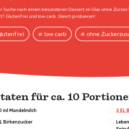
r Suche nach einem besonderen Dessert im Glas ohne Zucker?
t? Glutenfrei und low carb. Gleich probieren!
glutenfrei
low carb
ohne Zuckerzus
taten für ca. 10 Portione
0 ml Mandelmilch
3 EL 
L Birkenzucker
Leben
Spirul