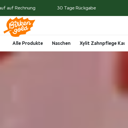
Weiter zum Inhalt
auf auf Rechnung
30 Tage Rückgabe
Search
Account
Me
Cart
Alle Produkte
Naschen
Xylit Zahnpflege Ka