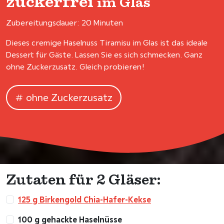
zuckerfrei
im Glas
Zubereitungsdauer: 20 Minuten
Dieses cremige Haselnuss Tiramisu im Glas ist das ideale
Dessert für Gäste. Lassen Sie es sich schmecken. Ganz
ohne Zuckerzusatz. Gleich probieren!
ohne Zuckerzusatz
Zutaten für 2 Gläser:
125 g Birkengold Chia-Hafer-Kekse
100 g gehackte Haselnüsse