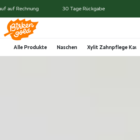
Weiter zum Inhalt
auf auf Rechnung
30 Tage Rückgabe
Search
Account
Me
Cart
Alle Produkte
Naschen
Xylit Zahnpflege Ka