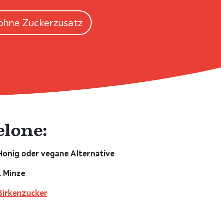
ohne Zuckerzusatz
lone:
Honig oder vegane Alternative
L Minze
Birkenzucker