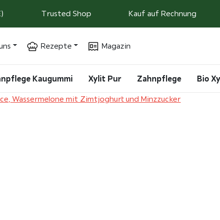
)
Trusted Shop
Kauf auf Rechnung
uns
Rezepte
Magazin
ahnpflege Kaugummi
Xylit Pur
Zahnpflege
Bio Xy