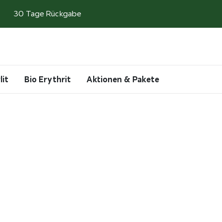
30 Tage Rückgabe
Search
Account
Cart
lit
Bio Erythrit
Aktionen & Pakete