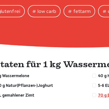
glutenfrei
low carb
fettarm
taten für 1 kg Wasserme
kg Wassermelone
40 g 
0 g Natur(Pflanzen-)Joghurt
5-6 E
L gemahlener Zimt
70 g 