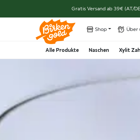
Weiter zum Inhalt
Gratis Versand ab 39€ (AT/DE
Shop
Über 
Alle Produkte
Naschen
Xylit Z