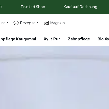
)
Trusted Shop
Kauf auf Rechnung
uns
Rezepte
Magazin
ahnpflege Kaugummi
Xylit Pur
Zahnpflege
Bio Xy