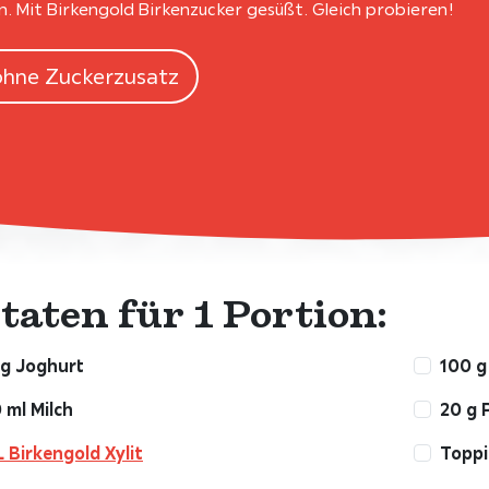
. Mit Birkengold Birkenzucker gesüßt. Gleich probieren!
ohne Zuckerzusatz
taten für 1 Portion:
 g Joghurt
100 g
 ml Milch
20 g 
L Birkengold Xylit
Toppi