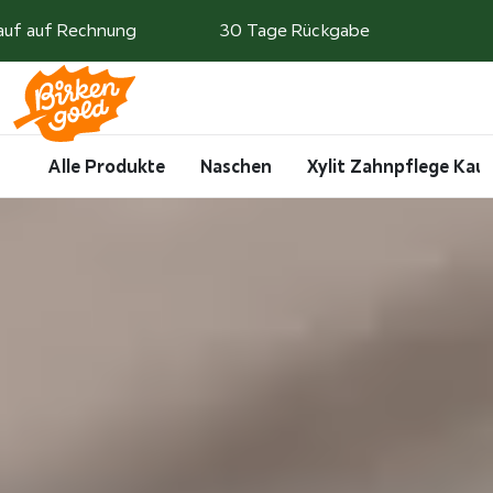
Weiter zum Inhalt
auf auf Rechnung
30 Tage Rückgabe
Search
Account
Me
Cart
Alle Produkte
Naschen
Xylit Zahnpflege Ka