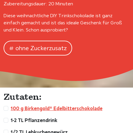
Zubereitungsdauer: 20 Minuten
Diese weihnachtliche DIY Trinkschokolade ist ganz
einfach gemacht und ist das ideale Geschenk für Groß
und Klein. Schon ausprobiert?
ohne Zuckerzusatz
Zutaten:
100 g Birkengold® Edelbitterschokolade
1-2 TL Pflanzendrink
1/2 TL Lebkuchengewürz