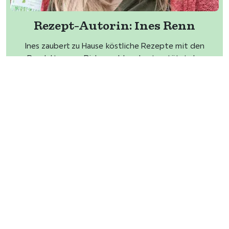
Rezept-Autorin:
Ines Renn
Ines zaubert zu Hause köstliche Rezepte mit den
Produkten von Birkengold und unterstützt das
Birkengold-Team mit vielen tollen Ideen. Sie ist
unsere Expertin für vegane Kreationen und lässt
sich immer etwas Neues einfallen!
Benötigen Sie noch die richtigen
Zutaten?
im Rezept verwendete Produkte sind orange