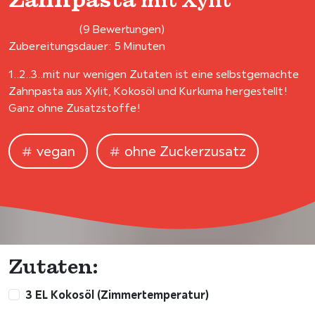
mit Xylit
(9 Bewertungen)
Zubereitungsdauer: 5 Minuten
1..2..3..mit nur wenigen Zutaten ist eine selbstgemachte
Zahnpasta aus Xylit, Kokosöl und Kurkuma hergestellt!
Ganz ohne Zusatzstoffe!
vegan
ohne Zuckerzusatz
Zutaten:
3 EL Kokosöl (Zimmertemperatur)