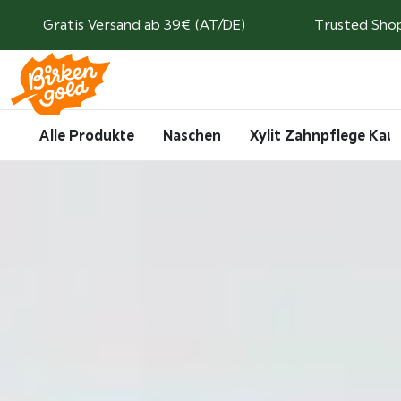
Weiter zum Inhalt
Gratis Versand ab 39€ (AT/DE)
Trusted Sho
Search
Account
Me
Cart
Alle Produkte
Naschen
Xylit Zahnpflege Ka