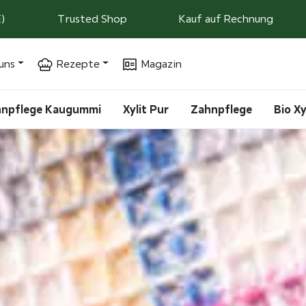
)
Trusted Shop
Kauf auf Rechnung
uns
Rezepte
Magazin
ahnpflege Kaugummi
Xylit Pur
Zahnpflege
Bio Xy