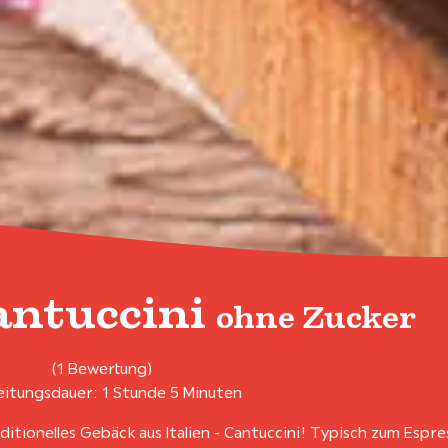
antuccini
ohne Zucker
(1 Bewertung)
itungsdauer: 1 Stunde 5 Minuten
aditionelles Gebäck aus Italien - Cantuccini! Typisch zum Espre