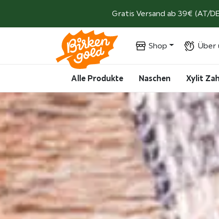
Weiter zum Inhalt
Gratis Versand ab 39€ (AT/DE
Shop
Über 
Alle Produkte
Naschen
Xylit Z