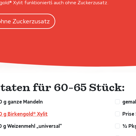
gold® Xylit funktioniert´s auch ohne Zuckerzusatz.
ohne Zuckerzusatz
taten für 60-65 Stück:
0 g ganze Mandeln
gemah
 g Birkengold® Xylit
Prise 
 g Weizenmehl „universal“
½ Pkg