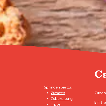
C
Springen Sie zu:
Zutaten
Zubere
Zubereitung
Ein tr
Tipps