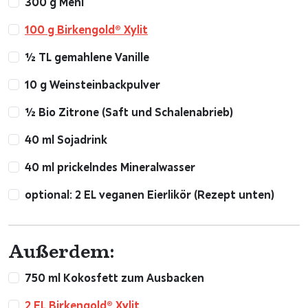
300 g Mehl
100 g Birkengold® Xylit
½ TL gemahlene Vanille
10 g Weinsteinbackpulver
½ Bio Zitrone (Saft und Schalenabrieb)
40 ml Sojadrink
40 ml prickelndes Mineralwasser
optional: 2 EL veganen Eierlikör (Rezept unten)
Außerdem:
750 ml Kokosfett zum Ausbacken
2 EL Birkengold® Xylit