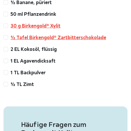
½ Banane, püriert
50 ml Pflanzendrink
30 g Birkengold® Xylit
½ Tafel Birkengold® Zartbitterschokolade
2 EL Kokosöl, flüssig
1 EL Agavendicksaft
1 TL Backpulver
½ TL Zimt
Häufige Fragen zum