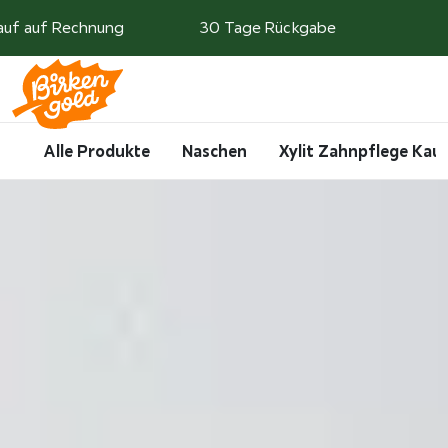
Weiter zum Inhalt
auf auf Rechnung
30 Tage Rückgabe
Search
Account
Me
Cart
Alle Produkte
Naschen
Xylit Zahnpflege Ka