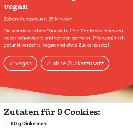
vegan
Zubereitungsdauer: 25 Minuten
Die amerikanischen Chocolate Chip Cookies schmecken
lecker schokoladig und werden gerne in (Pflanzen)milch
getunkt verzehrt. Vegan und ohne Zuckerzusatz!
vegan
ohne Zuckerzusatz
Zutaten für 9 Cookies:
80 g Dinkelmehl