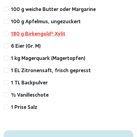
100 g weiche Butter oder Margarine
100 g Apfelmus, ungezuckert
180 g Birkengold® Xylit
6 Eier (Gr. M)
1 kg Magerquark (Magertopfen)
1 EL Zitronensaft, frisch gepresst
1 TL Backpulver
½ Vanilleschote
1 Prise Salz