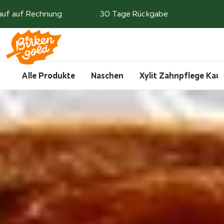
Weiter zum Inhalt
auf auf Rechnung
30 Tage Rückgabe
Search
Account
Me
Cart
Alle Produkte
Naschen
Xylit Zahnpflege Ka