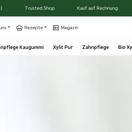
)
Trusted Shop
Kauf auf Rechnung
uns
Rezepte
Magazin
ahnpflege Kaugummi
Xylit Pur
Zahnpflege
Bio Xy