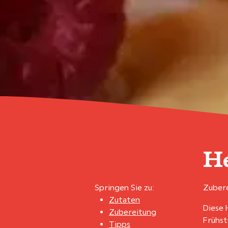
H
Springen Sie zu:
Zubere
Zutaten
Diese 
Zubereitung
Frühst
Tipps