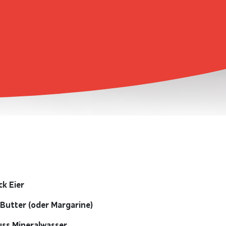
ck Eier
 Butter (oder Margarine)
uss Mineralwasser