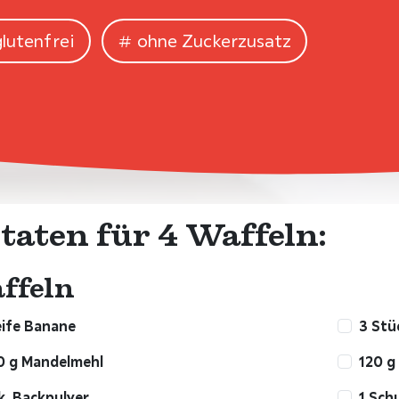
glutenfrei
ohne Zuckerzusatz
taten für 4 Waffeln:
ffeln
eife Banane
3 Stü
0 g Mandelmehl
120 g
k. Backpulver
1 Sch