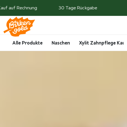
Weiter zum Inhalt
p
Kauf auf Rechnung
30 Tage Rückgabe
Search
Account
Me
Cart
Alle Produkte
Naschen
Xylit Zahnpflege Ka