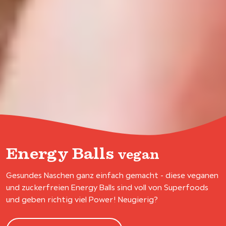
Energy Balls
vegan
Gesundes Naschen ganz einfach gemacht - diese veganen
und zuckerfreien Energy Balls sind voll von Superfoods
und geben richtig viel Power! Neugierig?