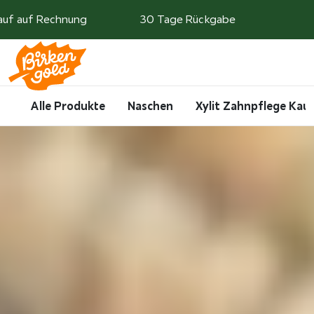
Weiter zum Inhalt
auf auf Rechnung
30 Tage Rückgabe
Search
Account
Me
Cart
Alle Produkte
Naschen
Xylit Zahnpflege Ka