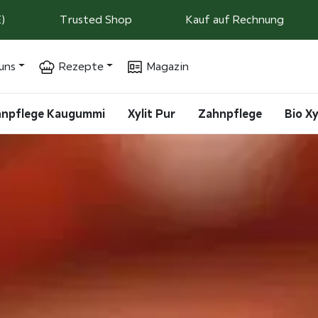
)
Trusted Shop
Kauf auf Rechnung
uns
Rezepte
Magazin
ahnpflege Kaugummi
Xylit Pur
Zahnpflege
Bio Xy