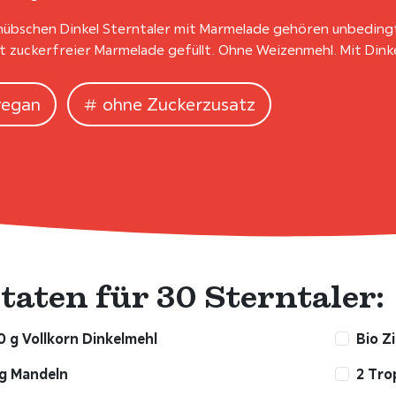
hübschen Dinkel Sterntaler mit Marmelade gehören unbedingt 
t zuckerfreier Marmelade gefüllt. Ohne Weizenmehl. Mit Dinke
vegan
ohne Zuckerzusatz
taten für 30 Sterntaler:
 g Vollkorn Dinkelmehl
Bio Z
 g Mandeln
2 Tro