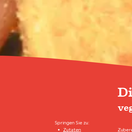
D
ve
Springen Sie zu:
Zutaten
Zubere