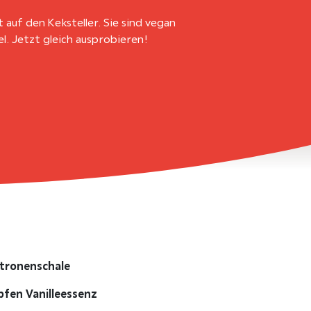
auf den Keksteller. Sie sind vegan
l. Jetzt gleich ausprobieren!
itronenschale
pfen Vanilleessenz