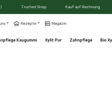
)
Trusted Shop
Kauf auf Rechnung
uns
Rezepte
Magazin
ahnpflege Kaugummi
Xylit Pur
Zahnpflege
Bio Xy