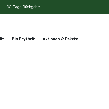
30 Tage Rückgabe
Search
Account
Cart
lit
Bio Erythrit
Aktionen & Pakete