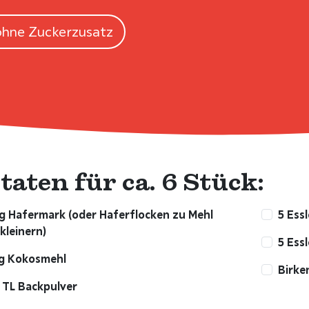
ohne Zuckerzusatz
taten für ca. 6 Stück:
g Hafermark (oder Haferflocken zu Mehl
5 Essl
kleinern)
5 Essl
 g Kokosmehl
Birke
 TL Backpulver