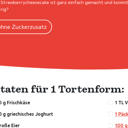
 Strawberrycheesecake ist ganz einfach gemacht und kommt
rig?
ohne Zuckerzusatz
taten für 1 Tortenform:
 g Frischkäse
1 TL V
 g griechisches Joghurt
1 Päc
roße Eier
100 g