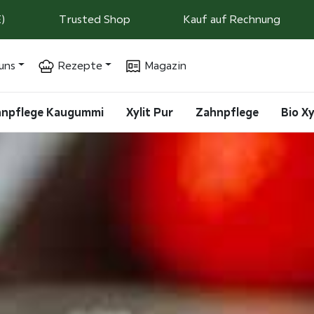
)
Trusted Shop
Kauf auf Rechnung
uns
Rezepte
Magazin
ahnpflege Kaugummi
Xylit Pur
Zahnpflege
Bio Xy