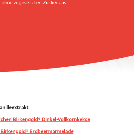
 ohne zugesetzten Zucker aus.
anilleextrakt
kchen Birkengold® Dinkel-Vollkornkekse
 Birkengold® Erdbeermarmelade