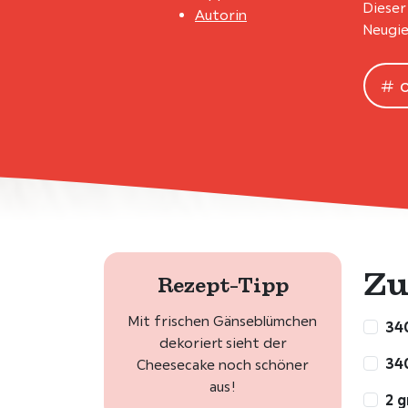
Dieser
Autorin
Neugie
Zu
Rezept-Tipp
Mit frischen Gänseblümchen
340
dekoriert sieht der
340
Cheesecake noch schöner
aus!
2 g