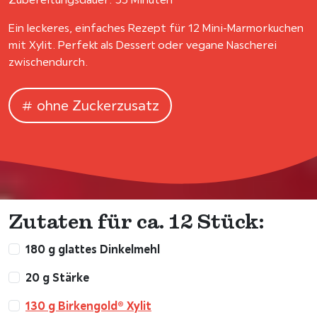
Ein leckeres, einfaches Rezept für 12 Mini-Marmorkuchen
mit Xylit. Perfekt als Dessert oder vegane Nascherei
zwischendurch.
ohne Zuckerzusatz
Zutaten für ca. 12 Stück:
180 g glattes Dinkelmehl
20 g Stärke
130 g Birkengold® Xylit