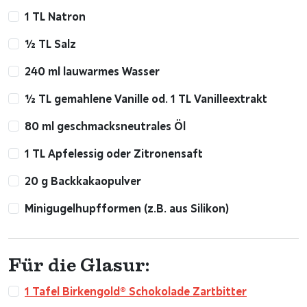
1 TL Natron
½ TL Salz
240 ml lauwarmes Wasser
½ TL gemahlene Vanille od. 1 TL Vanilleextrakt
80 ml geschmacksneutrales Öl
1 TL Apfelessig oder Zitronensaft
20 g Backkakaopulver
Minigugelhupfformen (z.B. aus Silikon)
Für die Glasur:
1 Tafel Birkengold® Schokolade Zartbitter