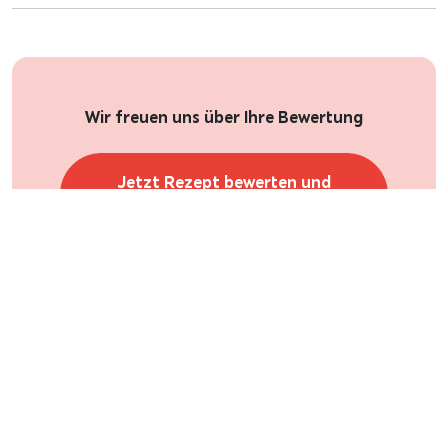
Wir freuen uns über Ihre Bewertung
Jetzt Rezept bewerten und
Gutschein erhalten!
Rezept-Tipp
Natürlich funktionieren die Minigugels nicht nur im
Kleinformat, sondern können auch als großer