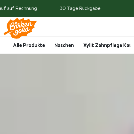
Weiter zum Inhalt
auf auf Rechnung
30 Tage Rückgabe
Search
Account
Me
Cart
Alle Produkte
Naschen
Xylit Zahnpflege Ka