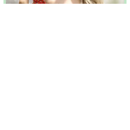
Rezept-Autorin:
Carina Baier
Carina liebt es, neue Rezepte zu kreieren und
achtet dabei besonders auf gesunde Zutaten. Sie
ist ein absoluter Frühstücksmensch, was sich auch
in ihren liebevoll gestalteten und vielfältigen
Rezepten widerspiegelt.