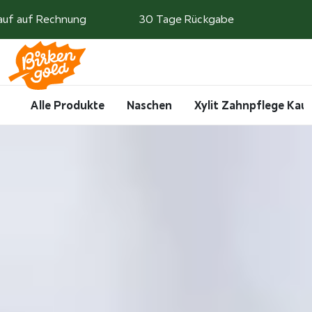
Weiter zum Inhalt
auf auf Rechnung
30 Tage Rückgabe
Search
Account
Me
Cart
Alle Produkte
Naschen
Xylit Zahnpflege Ka