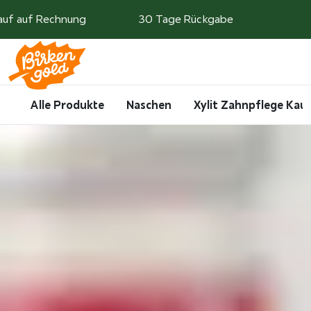
Weiter zum Inhalt
auf auf Rechnung
30 Tage Rückgabe
Search
Account
Me
Cart
Alle Produkte
Naschen
Xylit Zahnpflege Ka