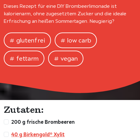
Dieses Rezept für eine DIY Brombeerlimonade ist
kalorienarm, ohne zugesetztem Zucker und die ideale
Erfrischung an heißen Sommertagen. Neugierig?
glutenfrei
low carb
fettarm
vegan
Zutaten:
200 g frische Brombeeren
40 g Birkengold® Xylit