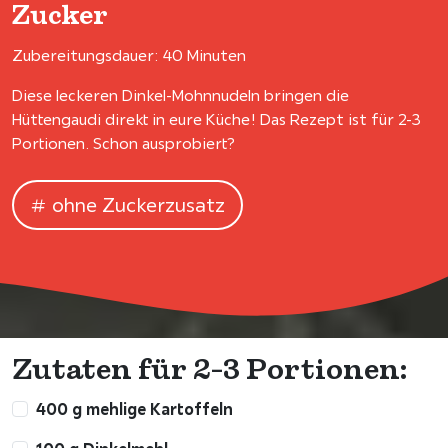
Zucker
Zubereitungsdauer: 40 Minuten
Diese leckeren Dinkel-Mohnnudeln bringen die
Hüttengaudi direkt in eure Küche! Das Rezept ist für 2-3
Portionen. Schon ausprobiert?
ohne Zuckerzusatz
Zutaten für 2-3 Portionen:
400 g mehlige Kartoffeln