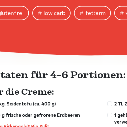
glutenfrei
low carb
fettarm
taten für 4-6 Portionen:
r die Creme:
kg. Seidentofu (ca. 400 g)
2 TL 
 g frische oder gefrorene Erdbeeren
1 geh
verwe
g Birkengold® Bio Xylit