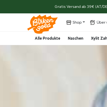
Weiter zum Inhalt
Gratis Versand ab 39€ (AT/DE
Shop
Über 
Alle Produkte
Naschen
Xylit Z