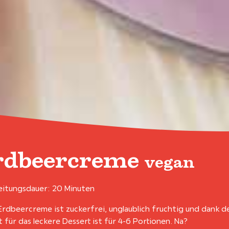
rdbeercreme
vegan
itungsdauer: 20 Minuten
Erdbeercreme ist zuckerfrei, unglaublich fruchtig und dank 
 für das leckere Dessert ist für 4-6 Portionen. Na?