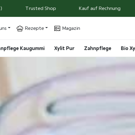
)
Trusted Shop
Kauf auf Rechnung
uns
Rezepte
Magazin
ahnpflege Kaugummi
Xylit Pur
Zahnpflege
Bio Xy