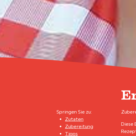
E
Springen Sie zu:
Zubere
Zutaten
Diese 
Zubereitung
Rezept
Tipps