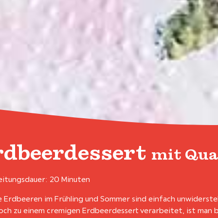
rdbeerdessert
mit Qua
itungsdauer: 20 Minuten
e Erdbeeren im Frühling und Sommer sind einfach unwidersteh
och zu einem cremigen Erdbeerdessert verarbeitet, ist man b