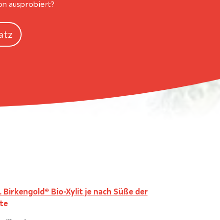
on ausprobiert?
atz
L Birkengold® Bio-Xylit je nach Süße der
te