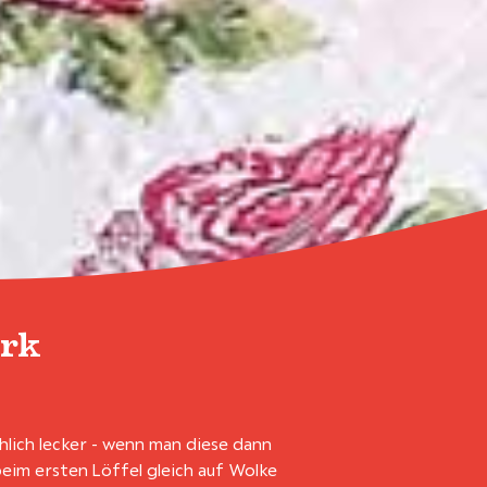
rk
lich lecker - wenn man diese dann
eim ersten Löffel gleich auf Wolke