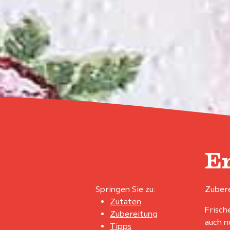
E
Springen Sie zu:
Zubere
Zutaten
Frisch
Zubereitung
auch n
Tipps