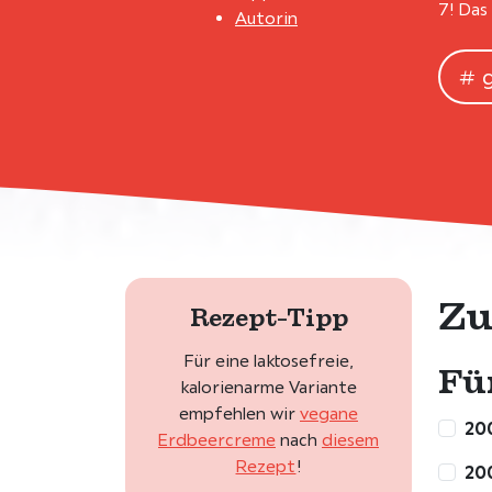
7! Das
Autorin
Zu
Rezept-Tipp
Für eine laktosefreie,
Fü
kalorienarme Variante
empfehlen wir
vegane
20
Erdbeercreme
nach
diesem
Rezept
!
20