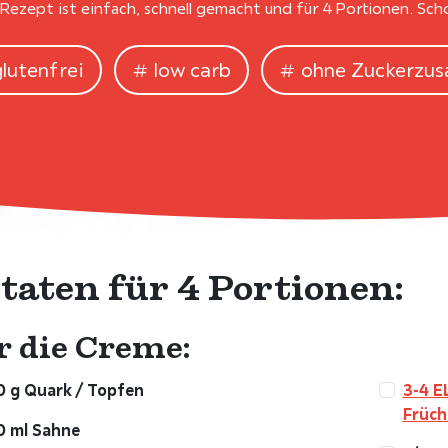
 Rezept ist einfach, schnell gemacht und für 4 Portionen. Sch
glutenfrei
low carb
ohne Zuckerzus
taten für 4 Portionen:
r die Creme:
0 g Quark / Topfen
3-4 E
Früch
0 ml Sahne