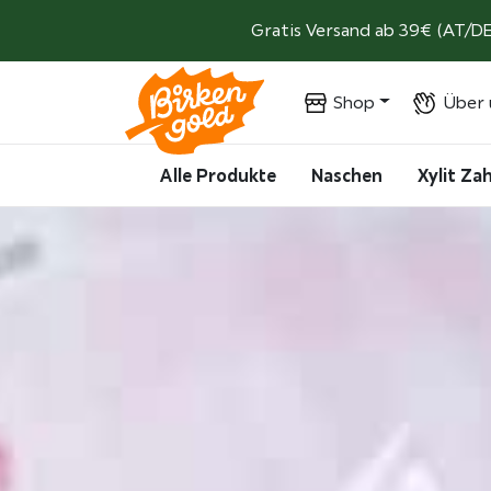
Weiter zum Inhalt
Gratis Versand ab 39€ (AT/DE
Shop
Über 
Alle Produkte
Naschen
Xylit Z