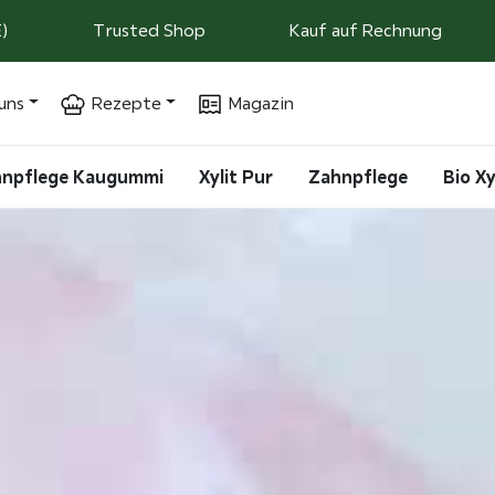
)
Trusted Shop
Kauf auf Rechnung
uns
Rezepte
Magazin
ahnpflege Kaugummi
Xylit Pur
Zahnpflege
Bio Xy