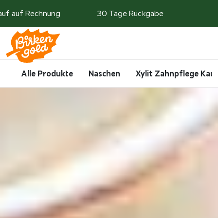
Weiter zum Inhalt
auf auf Rechnung
30 Tage Rückgabe
Search
Account
Me
Cart
Alle Produkte
Naschen
Xylit Zahnpflege Ka