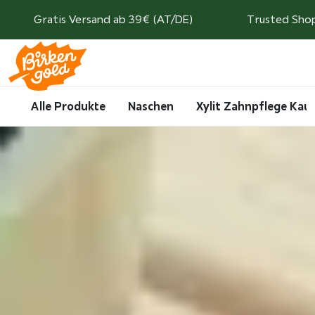
Weiter zum Inhalt
Gratis Versand ab 39€ (AT/DE)
Trusted Shop
Search
Account
Me
Cart
Alle Produkte
Naschen
Xylit Zahnpflege Ka