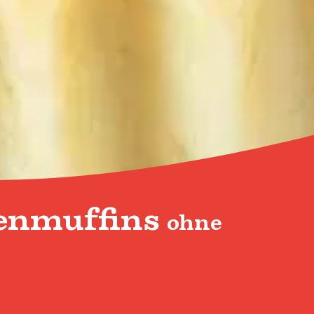
henmuffins
ohne