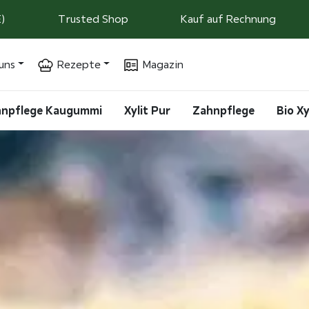
)
Trusted Shop
Kauf auf Rechnung
uns
Rezepte
Magazin
ahnpflege Kaugummi
Xylit Pur
Zahnpflege
Bio Xy