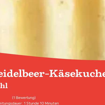
eidelbeer-Käsekuc
hl
(1 Bewertung)
itungsdauer: 1 Stunde 10 Minuten