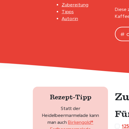
Zubereitung
Diese 
Tipps
Kaffee
Autorin
Zu
Rezept-Tipp
Statt der
Fü
Heidelbeermarmelade kann
man auch
Birkengold®
125