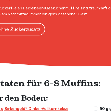
zuckerfreien Heidelbeer-Käsekuchenmuffins sind traumhaft cr
 am Nachmittag immer ein gern gesehener Gast
ohne Zuckerzusatz
taten für 6-8 Muffins:
r den Boden:
 g Birkengold® Dinkel-Vollkornkekse
50 g 