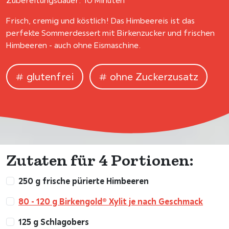
Zubereitungsdauer: 10 Minuten
Frisch, cremig und köstlich! Das Himbeereis ist das
perfekte Sommerdessert mit Birkenzucker und frischen
Himbeeren - auch ohne Eismaschine.
glutenfrei
ohne Zuckerzusatz
Zutaten für 4 Portionen:
250 g frische pürierte Himbeeren
80 - 120 g Birkengold® Xylit je nach Geschmack
125 g Schlagobers