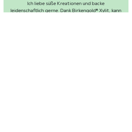
Ich liebe süße Kreationen und backe
leidenschaftlich gerne. Dank Birkengold® Xylit, kann
ich mit gutem Gewissen genießen.
Benötigen Sie noch die richtigen
Zutaten?
im Rezept verwendete Produkte sind orange
markiert