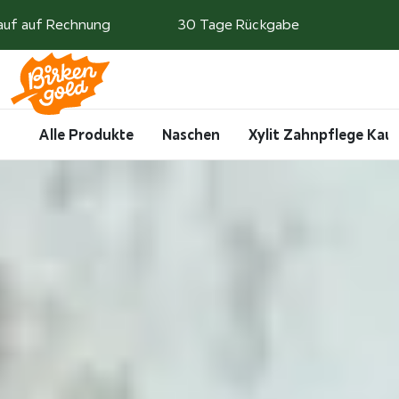
Weiter zum Inhalt
auf auf Rechnung
30 Tage Rückgabe
Search
Account
Me
Cart
Alle Produkte
Naschen
Xylit Zahnpflege Ka