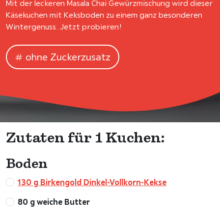
Mit der leckeren Masala Chai Gewürzmischung wird dieser
Käsekuchen mit Keksboden zu einem ganz besonderen
Wintergenuss. Jetzt probieren!
ohne Zuckerzusatz
Zutaten für 1 Kuchen:
Boden
130 g Birkengold Dinkel-Vollkorn-Kekse
80 g weiche Butter