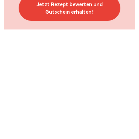
Jetzt Rezept bewerten und
Gutschein erhalten!
Rezept-Tipp
Die Masala Chai Gewürzmischung kannst du dir auch
selber mischen. Dafür benötigst du Kardamom,
Nelken, Fenchelsamen, Anis, Zimt und Ingwer!