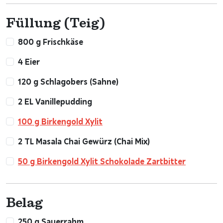
Füllung (Teig)
800 g Frischkäse
4 Eier
120 g Schlagobers (Sahne)
2 EL Vanillepudding
100 g Birkengold Xylit
2 TL Masala Chai Gewürz (Chai Mix)
50 g Birkengold Xylit Schokolade Zartbitter
Belag
250 g Sauerrahm