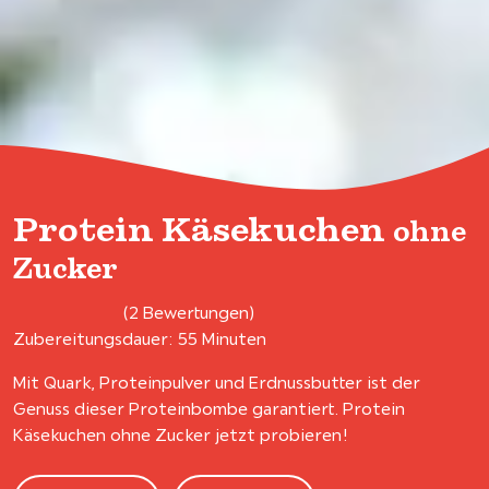
Protein Käsekuchen
ohne
Zucker
(2 Bewertungen)
Zubereitungsdauer: 55 Minuten
Mit Quark, Proteinpulver und Erdnussbutter ist der
Genuss dieser Proteinbombe garantiert. Protein
Käsekuchen ohne Zucker jetzt probieren!