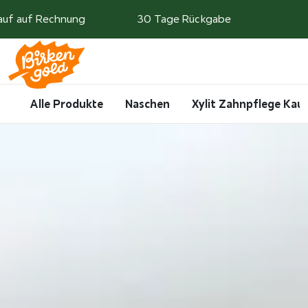
Weiter zum Inhalt
auf auf Rechnung
30 Tage Rückgabe
Search
Account
Me
Cart
Alle Produkte
Naschen
Xylit Zahnpflege Ka