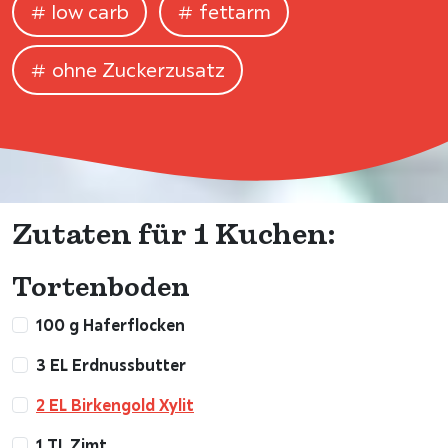
low carb
fettarm
ohne Zuckerzusatz
Zutaten für 1 Kuchen:
Tortenboden
100 g Haferﬂocken
3 EL Erdnussbutter
2 EL Birkengold Xylit
1 TL Zimt