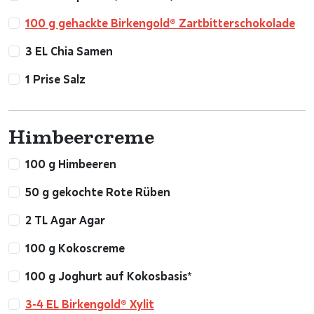
100 g gehackte Birkengold® Zartbitterschokolade
3 EL Chia Samen
1 Prise Salz
Himbeercreme
100 g Himbeeren
50 g gekochte Rote Rüben
2 TL Agar Agar
100 g Kokoscreme
100 g Joghurt auf Kokosbasis*
3-4 EL Birkengold® Xylit