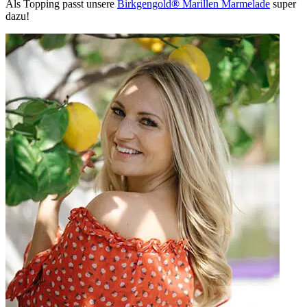
Als Topping passt unsere
Birkgengold
®
Marillen Marmelade
super
dazu!